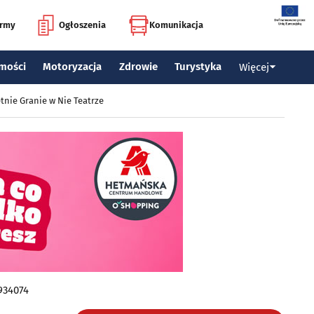
irmy
Ogłoszenia
Komunikacja
mości
Motoryzacja
Zdrowie
Turystyka
Więcej
tnie Granie w Nie Teatrze
934074