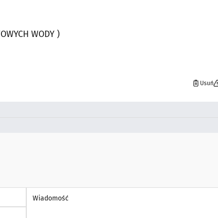
WOWYCH WODY )
Usuń
Wiadomość *