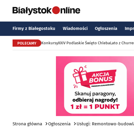
Firmy z Białegostoku
Wiadomości
Ogłoszenia
Imp
Konkursy
XXIV Podlaskie Święto Chleba
Lato z Churr
POLECAMY
Strona główna
Ogłoszenia
Usługi: Remontowo-budowla