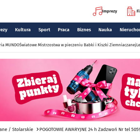
Imprezy
F
rezy
Kultura
Sport
Praca
Biznes
Nauka
Nierucho
eria MUNDO
Światowe Mistrzostwa w pieczeniu Babki i Kiszki Ziemniaczanej
Le
ne / Stolarskie
POGOTOWIE AWARYJNE 24 h Zadzwoń Nr tel 505