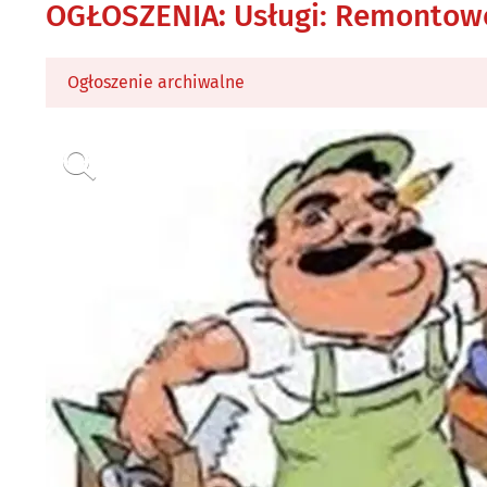
OGŁOSZENIA
:
Usługi: Remontow
Ogłoszenie archiwalne