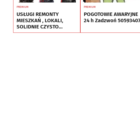
PREMIUM
PREMIUM
USŁUGI REMONTY
POGOTOWIE AWARYJNE
MIESZKAŃ , LOKALI,
24 h Zadzwoń 5059340
SOLIDNIE CZYSTO
GWARANCJA ..Nr tel
505934074