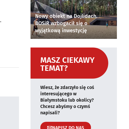
Nowy obiekt na Dojlidach.
-
BOSiR wzbogacił się o
wyjątkową inwestycję
MASZ CIEKAWY
TEMAT?
Wiesz, że zdarzyło się coś
interesującego w
Białymstoku lub okolicy?
Chcesz abyśmy o czymś
napisali?
NAPISZ DO NAS