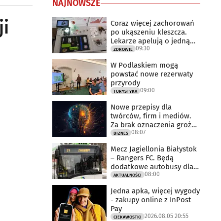
NAJNOWSZE
ji
Coraz więcej zachorowań
po ukąszeniu kleszcza.
Lekarze apelują o jedną
09:30
rzecz
ZDROWIE
W Podlaskiem mogą
powstać nowe rezerwaty
przyrody
09:00
TURYSTYKA
Nowe przepisy dla
twórców, firm i mediów.
Za brak oznaczenia grożą
08:07
milionowe
BIZNES
Mecz Jagiellonia Białystok
– Rangers FC. Będą
dodatkowe autobusy dla
08:00
kibiców
AKTUALNOŚCI
Jedna apka, więcej wygody
- zakupy online z InPost
Pay
2026.08.05 20:55
CIEKAWOSTKI