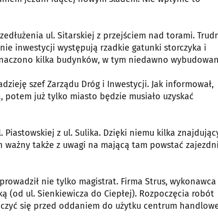
edłużenia ul. Sitarskiej z przejściem nad torami. Trud
nie inwestycji występują rzadkie gatunki storczyka i
zeznaczono kilka budynków, w tym niedawno wybudowa
zieję szef Zarządu Dróg i Inwestycji. Jak informował,
 potem już tylko miasto będzie musiało uzyskać
Piastowskiej z ul. Sulika. Dzięki niemu kilka znajdują
 on ważny także z uwagi na mającą tam powstać zajezdn
rowadził nie tylko magistrat. Firma Strus, wykonawca
ką (od ul. Sienkiewicza do Ciepłej). Rozpoczęcia robót
ńczyć się przed oddaniem do użytku centrum handlow