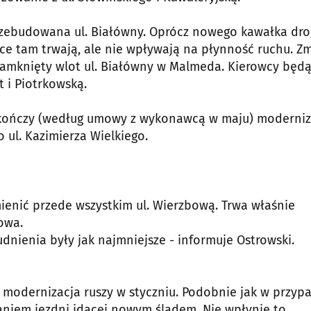
przebudowana ul. Białówny. Oprócz nowego kawałka dro
ce tam trwają, ale nie wpływają na płynność ruchu. Z
amknięty wlot ul. Białówny w Malmeda. Kierowcy będ
t i Piotrkowską.
 skończy (według umowy z wykonawcą w maju) moderniz
o ul. Kazimierza Wielkiego.
mienić przede wszystkim ul. Wierzbową. Trwa właśnie
owa.
dnienia były jak najmniejsze - informuje Ostrowski.
rej modernizacja ruszy w styczniu. Podobnie jak w przyp
aniem jezdni idącej nowym śladem. Nie wpłynie to