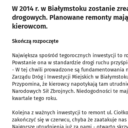
W 2014 r. w Białymstoku zostanie zre
drogowych. Planowane remonty mają s
kierowcom.
Skończą rozpoczęte
Największa spośród tegorocznych inwestycji to r
Powstanie ona w standardzie drogi ruchu przyśpie
- W tej chwili prowadzone są fundamentowania n
Zarządu Dróg i Inwestycji Miejskich w Białymstoku
Przypomina, że kierowcy napotykają tam utrudnien
Narodowych Sił Zbrojnych. Niedogodności te maj
kwartale tego roku.
Kolejna z ważnych inwestycji to remont ul. Cioł
zakończyć się w czerwcu, chyba że zaatakuje nas
Najgorsze utrudnienia już za nami - otwarto skrzy