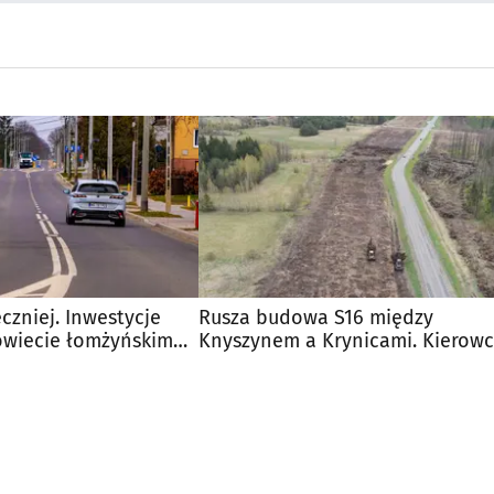
czniej. Inwestycje
Rusza budowa S16 między
wiecie łomżyńskim
Knyszynem a Krynicami. Kierow
czekają utrudnienia