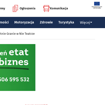
irmy
Ogłoszenia
Komunikacja
mości
Motoryzacja
Zdrowie
Turystyka
Więcej
tnie Granie w Nie Teatrze