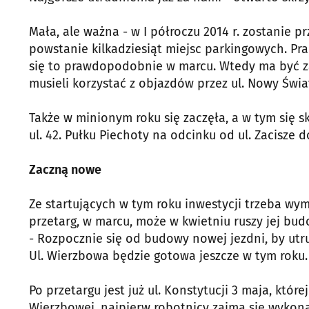
Mała, ale ważna - w I półroczu 2014 r. zostanie 
powstanie kilkadziesiąt miejsc parkingowych. Pra
się to prawdopodobnie w marcu. Wtedy ma być z
musieli korzystać z objazdów przez ul. Nowy Świa
Także w minionym roku się zaczęła, a w tym się
ul. 42. Pułku Piechoty na odcinku od ul. Zacisze d
Zaczną nowe
Ze startujących w tym roku inwestycji trzeba wy
przetarg, w marcu, może w kwietniu ruszy jej bud
- Rozpocznie się od budowy nowej jezdni, by utru
Ul. Wierzbowa będzie gotowa jeszcze w tym roku.
Po przetargu jest już ul. Konstytucji 3 maja, któ
Wierzbowej, najpierw robotnicy zajmą się wykon