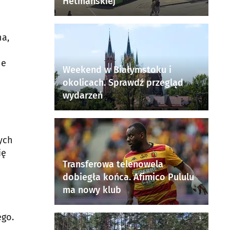
Hetmańskiej
na,
ne
Weekend w Białymstoku i
okolicach. Sprawdź przegląd
wydarzeń
cych
ię
Transferowa telenowela
dobiegła końca. Afimico Pululu
ma nowy klub
ego.