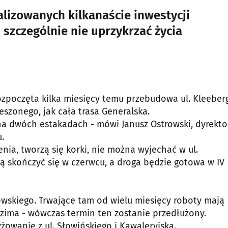
alizowanych kilkanaście inwestycji
zczególnie nie uprzykrzać życia
ozpoczęta kilka miesięcy temu przebudowa ul. Kleeber
szonego, jak cała trasa Generalska.
a dwóch estakadach - mówi Janusz Ostrowski, dyrekto
.
ia, tworzą się korki, nie można wyjechać w ul.
ą skończyć się w czerwcu, a droga będzie gotowa w IV
kowskiego. Trwające tam od wielu miesięcy roboty mają
 zima - wówczas termin ten zostanie przedłużony.
żowanie z ul. Słowińskiego i Kawaleryjską.