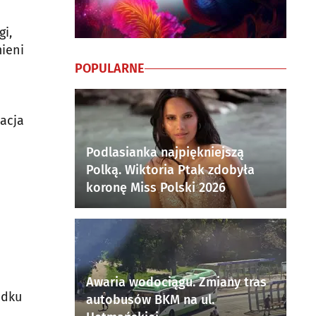
gi,
mieni
ą
POPULARNE
acja
Podlasianka najpiękniejszą
Polką. Wiktoria Ptak zdobyła
koronę Miss Polski 2026
Awaria wodociągu. Zmiany tras
adku
autobusów BKM na ul.