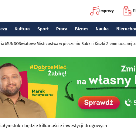
Imprezy
F
rezy
Kultura
Sport
Praca
Biznes
Nauka
Nierucho
eria MUNDO
Światowe Mistrzostwa w pieczeniu Babki i Kiszki Ziemniaczanej
Le
Białymstoku będzie kilkanaście inwestycji drogowych