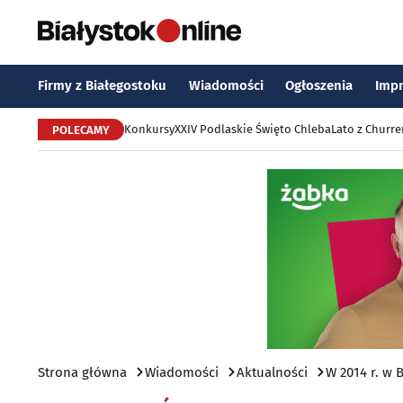
Firmy z Białegostoku
Wiadomości
Ogłoszenia
Imp
Konkursy
XXIV Podlaskie Święto Chleba
Lato z Churr
POLECAMY
Strona główna
Wiadomości
Aktualności
W 2014 r. w 