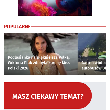
POPULARNE
Podlasianka najpiękniejszą Polką.
Wiktoria Ptak zdobyła koronę Miss
Awaria wodocią
Polski 2026
autobusów BKM 
MASZ CIEKAWY TEMAT?