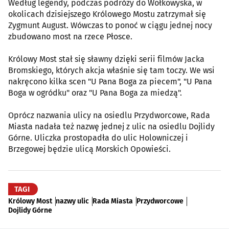
Według legendy, podczas podróży do Wołkowyska, w
okolicach dzisiejszego Królowego Mostu zatrzymał się
Zygmunt August. Wówczas to ponoć w ciągu jednej nocy
zbudowano most na rzece Płosce.
Królowy Most stał się sławny dzięki serii filmów Jacka
Bromskiego, których akcja właśnie się tam toczy. We wsi
nakręcono kilka scen "U Pana Boga za piecem", "U Pana
Boga w ogródku" oraz "U Pana Boga za miedzą".
Oprócz nazwania ulicy na osiedlu Przydworcowe, Rada
Miasta nadała też nazwę jednej z ulic na osiedlu Dojlidy
Górne. Uliczka prostopadła do ulic Holowniczej i
Brzegowej będzie ulicą Morskich Opowieści.
TAGI
Królowy Most
nazwy ulic
Rada Miasta
Przydworcowe
Dojlidy Górne