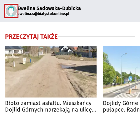
Ewelina Sadowska-Dubicka
ewelina.s@bialystokonline.pl
PRZECZYTAJ TAKŻE
Błoto zamiast asfaltu. Mieszkańcy
Dojlidy Górne
Dojlid Górnych narzekają na ulicę
pułapce. Radn
Bazyliową
odpowiada