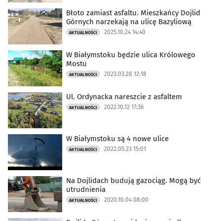
Błoto zamiast asfaltu. Mieszkańcy Dojlid
Górnych narzekają na ulicę Bazyliową
2025.10.24 14:40
AKTUALNOŚCI
W Białymstoku będzie ulica Królowego
Mostu
2023.03.28 12:18
AKTUALNOŚCI
Ul. Ordynacka nareszcie z asfaltem
2022.10.12 17:36
AKTUALNOŚCI
W Białymstoku są 4 nowe ulice
2022.05.23 15:01
AKTUALNOŚCI
Na Dojlidach budują gazociąg. Mogą być
utrudnienia
2020.10.04 08:00
AKTUALNOŚCI