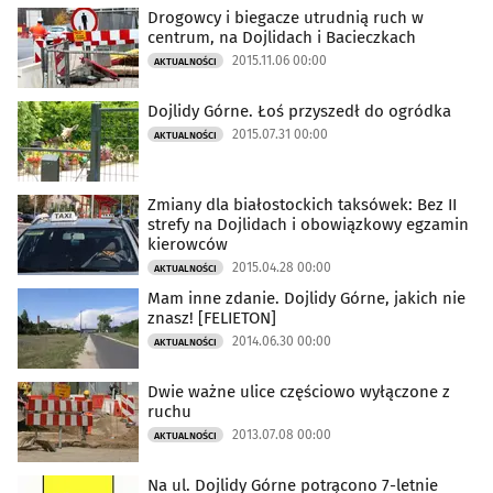
Drogowcy i biegacze utrudnią ruch w
centrum, na Dojlidach i Bacieczkach
2015.11.06 00:00
AKTUALNOŚCI
Dojlidy Górne. Łoś przyszedł do ogródka
2015.07.31 00:00
AKTUALNOŚCI
Zmiany dla białostockich taksówek: Bez II
strefy na Dojlidach i obowiązkowy egzamin
kierowców
2015.04.28 00:00
AKTUALNOŚCI
Mam inne zdanie. Dojlidy Górne, jakich nie
znasz! [FELIETON]
2014.06.30 00:00
AKTUALNOŚCI
Dwie ważne ulice częściowo wyłączone z
ruchu
2013.07.08 00:00
AKTUALNOŚCI
Na ul. Dojlidy Górne potrącono 7-letnie