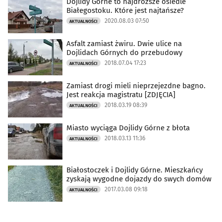
Dojlidy Górne to najdroższe osiedle
Białegostoku. Które jest najtańsze?
2020.08.03 07:50
AKTUALNOŚCI
Asfalt zamiast żwiru. Dwie ulice na
Dojlidach Górnych do przebudowy
2018.07.04 17:23
AKTUALNOŚCI
Zamiast drogi mieli nieprzejezdne bagno.
Jest reakcja magistratu [ZDJĘCIA]
2018.03.19 08:39
AKTUALNOŚCI
Miasto wyciąga Dojlidy Górne z błota
2018.03.13 11:36
AKTUALNOŚCI
Białostoczek i Dojlidy Górne. Mieszkańcy
zyskają wygodne dojazdy do swych domów
2017.03.08 09:18
AKTUALNOŚCI