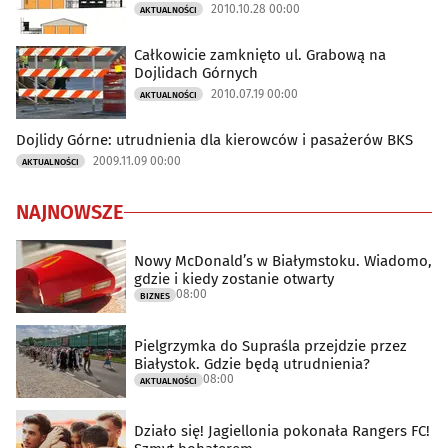
2010.10.28 00:00
AKTUALNOŚCI
Całkowicie zamknięto ul. Grabową na
Dojlidach Górnych
2010.07.19 00:00
AKTUALNOŚCI
Dojlidy Górne: utrudnienia dla kierowców i pasażerów BKS
2009.11.09 00:00
AKTUALNOŚCI
NAJNOWSZE
Nowy McDonald’s w Białymstoku. Wiadomo,
gdzie i kiedy zostanie otwarty
08:00
BIZNES
Pielgrzymka do Supraśla przejdzie przez
Białystok. Gdzie będą utrudnienia?
08:00
AKTUALNOŚCI
Działo się! Jagiellonia pokonała Rangers FC!