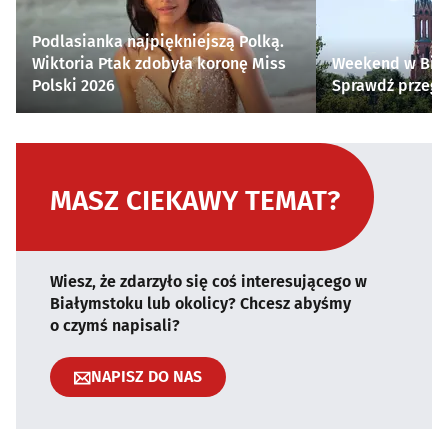
Podlasianka najpiękniejszą Polką.
Wiktoria Ptak zdobyła koronę Miss
Weekend w Biał
Polski 2026
Sprawdź przegl
MASZ CIEKAWY TEMAT?
Wiesz, że zdarzyło się coś interesującego w
Białymstoku lub okolicy? Chcesz abyśmy
o czymś napisali?
NAPISZ DO NAS