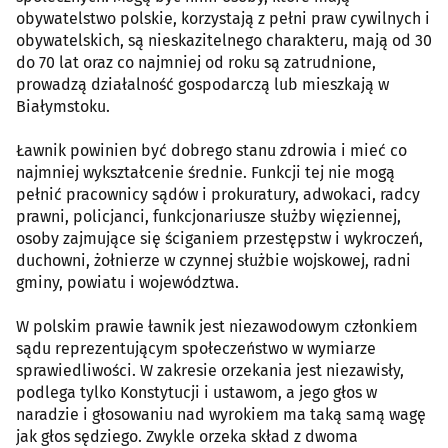
obywatelstwo polskie, korzystają z pełni praw cywilnych i
obywatelskich, są nieskazitelnego charakteru, mają od 30
do 70 lat oraz co najmniej od roku są zatrudnione,
prowadzą działalność gospodarczą lub mieszkają w
Białymstoku.
Ławnik powinien być dobrego stanu zdrowia i mieć co
najmniej wykształcenie średnie. Funkcji tej nie mogą
pełnić pracownicy sądów i prokuratury, adwokaci, radcy
prawni, policjanci, funkcjonariusze służby więziennej,
osoby zajmujące się ściganiem przestępstw i wykroczeń,
duchowni, żołnierze w czynnej służbie wojskowej, radni
gminy, powiatu i województwa.
W polskim prawie ławnik jest niezawodowym członkiem
sądu reprezentującym społeczeństwo w wymiarze
sprawiedliwości. W zakresie orzekania jest niezawisły,
podlega tylko Konstytucji i ustawom, a jego głos w
naradzie i głosowaniu nad wyrokiem ma taką samą wagę
jak głos sędziego. Zwykle orzeka skład z dwoma