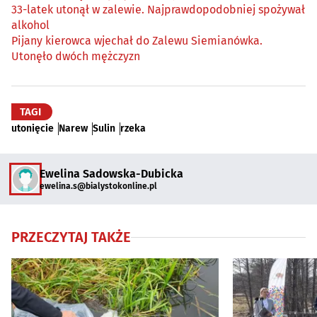
33-latek utonął w zalewie. Najprawdopodobniej spożywał
alkohol
Pijany kierowca wjechał do Zalewu Siemianówka.
Utonęło dwóch mężczyzn
TAGI
utonięcie
Narew
Sulin
rzeka
Ewelina Sadowska-Dubicka
ewelina.s@bialystokonline.pl
PRZECZYTAJ TAKŻE