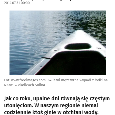
2014.07.31 00:00
Fot: www.freeimages.com. 34-letni mężczyzna wypadł z łódki na
Narwi w okolicach Sulina
Jak co roku, upalne dni równają się częstym
utonięciom. W naszym regionie niemal
codziennie ktoś ginie w otchłani wody.