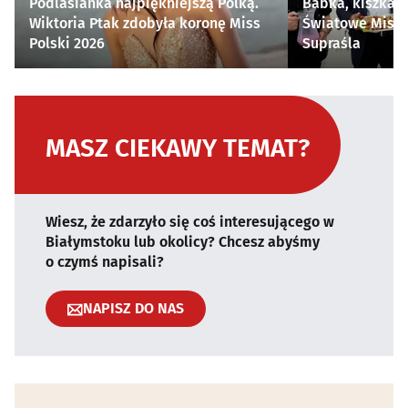
Podlasianka najpiękniejszą Polką.
Babka, kiszka i
Wiktoria Ptak zdobyła koronę Miss
Światowe Mistr
Polski 2026
Supraśla
MASZ CIEKAWY TEMAT?
Wiesz, że zdarzyło się coś interesującego w
Białymstoku lub okolicy? Chcesz abyśmy
o czymś napisali?
NAPISZ DO NAS