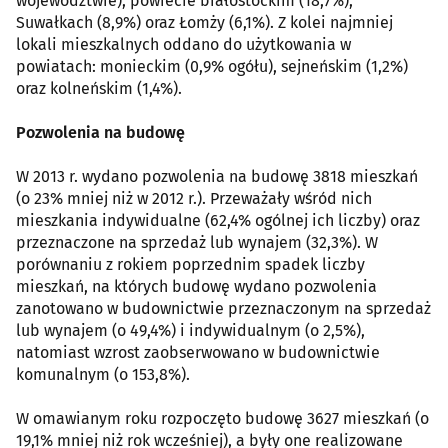
województwie), powiecie białostockim (18,7%),
Suwałkach (8,9%) oraz Łomży (6,1%). Z kolei najmniej
lokali mieszkalnych oddano do użytkowania w
powiatach: monieckim (0,9% ogółu), sejneńskim (1,2%)
oraz kolneńskim (1,4%).
Pozwolenia na budowę
W 2013 r. wydano pozwolenia na budowę 3818 mieszkań
(o 23% mniej niż w 2012 r.). Przeważały wśród nich
mieszkania indywidualne (62,4% ogólnej ich liczby) oraz
przeznaczone na sprzedaż lub wynajem (32,3%). W
porównaniu z rokiem poprzednim spadek liczby
mieszkań, na których budowę wydano pozwolenia
zanotowano w budownictwie przeznaczonym na sprzedaż
lub wynajem (o 49,4%) i indywidualnym (o 2,5%),
natomiast wzrost zaobserwowano w budownictwie
komunalnym (o 153,8%).
W omawianym roku rozpoczęto budowę 3627 mieszkań (o
19,1% mniej niż rok wcześniej), a były one realizowane