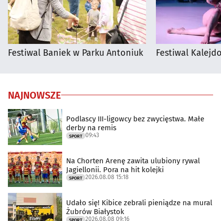
Festiwal Baniek w Parku Antoniuk
Festiwal Kalejdo
NAJNOWSZE
Podlascy III-ligowcy bez zwycięstwa. Małe
derby na remis
09:43
SPORT
Na Chorten Arenę zawita ulubiony rywal
Jagiellonii. Pora na hit kolejki
2026.08.08 15:18
SPORT
Udało się! Kibice zebrali pieniądze na mural
Żubrów Białystok
2026.08.08 09:16
SPORT