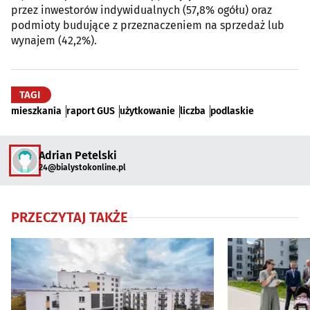
przez inwestorów indywidualnych (57,8% ogółu) oraz
podmioty budujące z przeznaczeniem na sprzedaż lub
wynajem (42,2%).
TAGI
mieszkania
raport GUS
użytkowanie
liczba
podlaskie
Adrian Petelski
24@bialystokonline.pl
PRZECZYTAJ TAKŻE