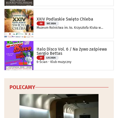
XXIV Podlaskie Święto Chleba
09
SIE 2026
Muzeum Rolnictwa im. ks. Krzysztofa Kluka w
Ciechanowcu
Italo Disco Vol. 6 / Na żywo zaśpiewa
Sergio Bettas
07
LIS 2026
6-Ścian - Klub muzyczny
POLECAMY