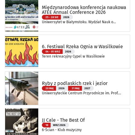
Międzynarodowa konferencja naukowa
ATEE Annual Conference 2026
25 - 28 SIE
2026
Uniwersytet w Białymstoku. Wydział Nauk o
Edukacji
6. Festiwal Rzeka Ognia w Wasilkowie
04 - 05 WRZ
2026
Teren rekreacyjny Cypel w Wasilkowie
Ryby z podlaskich rzek i jezior
20 MAJ
2026
31 MAJ
2027
Uniwersyteckie Centrum Przyrodnicze im. Prof.
Andrzeja Myrchy
JJ Cale - The Best Of
18
WRZ 2026
6-Ścian - Klub muzyczny