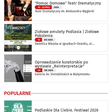
"Pomoc Domowa" Teatr Dramatyczny
19 - 20 WRZ
2026
Teatr Dramatyczny im. Aleksandra Węgierki
Ziołowe amulety Podlasia | Ziołowe
Pokolenia
12
SIE 2026
Świetlica Wiejska w Ignatkach-Osiedlu, ul.
Jeździecka 14
Oprowadzanie kuratorskie po
wystawie „Reinterpretacje”
29
SIE 2026
Galeria im. Sleńdzińskich w Białymstoku
POPULARNE
Podlaskie Dla Ciebie. Festiwal 2026