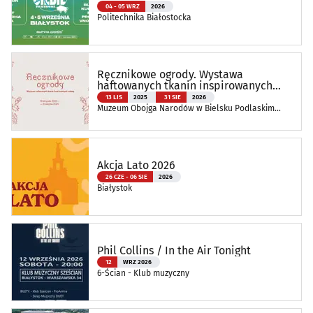
04 - 05 WRZ
2026
Politechnika Białostocka
Ręcznikowe ogrody. Wystawa
haftowanych tkanin inspirowanych
naturą
13 LIS
2025
31 SIE
2026
Muzeum Obojga Narodów w Bielsku Podlaskim
Oddział Muzeum Podlaskiego w Białymstoku
Akcja Lato 2026
26 CZE - 06 SIE
2026
Białystok
Phil Collins / In the Air Tonight
12
WRZ 2026
6-Ścian - Klub muzyczny