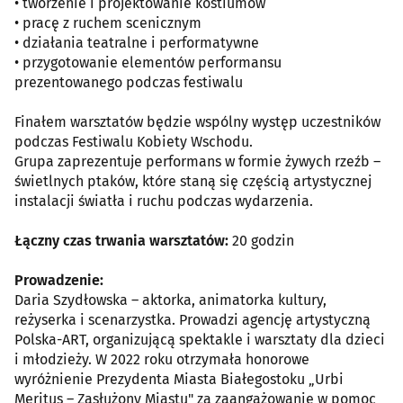
• tworzenie i projektowanie kostiumów
• pracę z ruchem scenicznym
• działania teatralne i performatywne
• przygotowanie elementów performansu
prezentowanego podczas festiwalu
Finałem warsztatów będzie wspólny występ uczestników
podczas Festiwalu Kobiety Wschodu.
Grupa zaprezentuje performans w formie żywych rzeźb –
świetlnych ptaków, które staną się częścią artystycznej
instalacji światła i ruchu podczas wydarzenia.
Łączny czas trwania warsztatów:
20 godzin
Prowadzenie:
Daria Szydłowska – aktorka, animatorka kultury,
reżyserka i scenarzystka. Prowadzi agencję artystyczną
Polska-ART, organizującą spektakle i warsztaty dla dzieci
i młodzieży. W 2022 roku otrzymała honorowe
wyróżnienie Prezydenta Miasta Białegostoku „Urbi
Meritus – Zasłużony Miastu" za zaangażowanie w pomoc