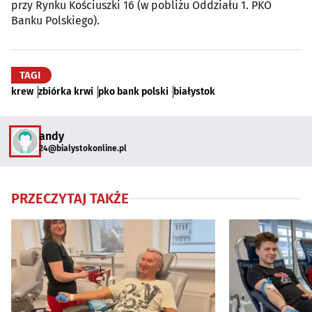
przy Rynku Kościuszki 16 (w pobliżu Oddziału 1. PKO
Banku Polskiego).
TAGI
krew
zbiórka krwi
pko bank polski
białystok
andy
24@bialystokonline.pl
PRZECZYTAJ TAKŻE