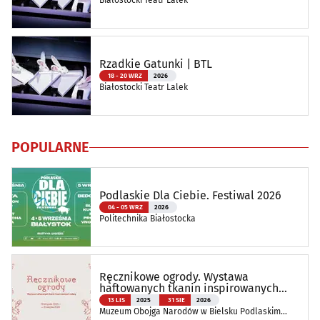
Białostocki Teatr Lalek
Rzadkie Gatunki | BTL
18 - 20 WRZ
2026
Białostocki Teatr Lalek
POPULARNE
Podlaskie Dla Ciebie. Festiwal 2026
04 - 05 WRZ
2026
Politechnika Białostocka
Ręcznikowe ogrody. Wystawa
haftowanych tkanin inspirowanych
naturą
13 LIS
2025
31 SIE
2026
Muzeum Obojga Narodów w Bielsku Podlaskim