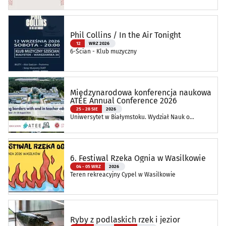
Oddział Muzeum Podlaskiego w Białymstoku
Phil Collins / In the Air Tonight
12
WRZ 2026
6-Ścian - Klub muzyczny
Międzynarodowa konferencja naukowa
ATEE Annual Conference 2026
25 - 28 SIE
2026
Uniwersytet w Białymstoku. Wydział Nauk o
Edukacji
6. Festiwal Rzeka Ognia w Wasilkowie
04 - 05 WRZ
2026
Teren rekreacyjny Cypel w Wasilkowie
Ryby z podlaskich rzek i jezior