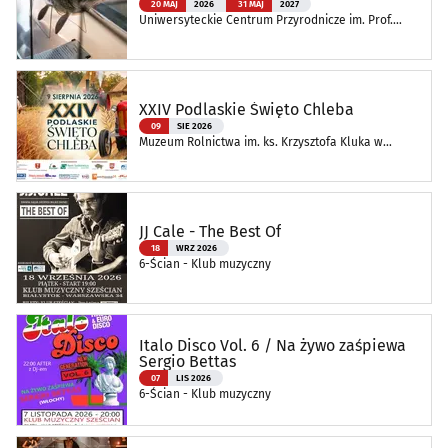
20 MAJ
2026
31 MAJ
2027
Uniwersyteckie Centrum Przyrodnicze im. Prof.
Andrzeja Myrchy
XXIV Podlaskie Święto Chleba
09
SIE 2026
Muzeum Rolnictwa im. ks. Krzysztofa Kluka w
Ciechanowcu
JJ Cale - The Best Of
18
WRZ 2026
6-Ścian - Klub muzyczny
Italo Disco Vol. 6 / Na żywo zaśpiewa
Sergio Bettas
07
LIS 2026
6-Ścian - Klub muzyczny