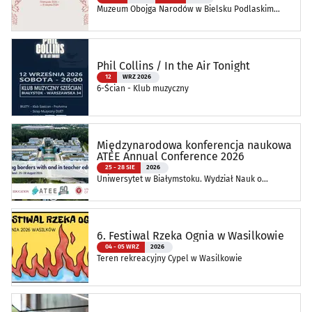
Muzeum Obojga Narodów w Bielsku Podlaskim
Oddział Muzeum Podlaskiego w Białymstoku
Phil Collins / In the Air Tonight
12
WRZ 2026
6-Ścian - Klub muzyczny
Międzynarodowa konferencja naukowa
ATEE Annual Conference 2026
25 - 28 SIE
2026
Uniwersytet w Białymstoku. Wydział Nauk o
Edukacji
6. Festiwal Rzeka Ognia w Wasilkowie
04 - 05 WRZ
2026
Teren rekreacyjny Cypel w Wasilkowie