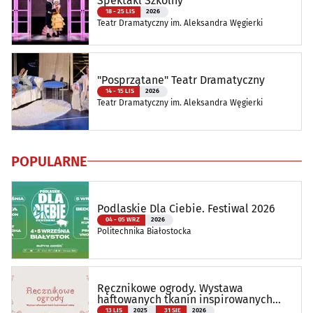
Spektakl Szkolny
18 - 25 LIS
2026
Teatr Dramatyczny im. Aleksandra Węgierki
"Posprzątane" Teatr Dramatyczny
14 - 15 LIS
2026
Teatr Dramatyczny im. Aleksandra Węgierki
POPULARNE
Podlaskie Dla Ciebie. Festiwal 2026
04 - 05 WRZ
2026
Politechnika Białostocka
Ręcznikowe ogrody. Wystawa
haftowanych tkanin inspirowanych
naturą
13 LIS
2025
31 SIE
2026