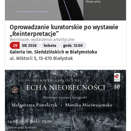
Oprowadzanie kuratorskie po wystawie
„Reinterpretacje”
Wernisaże, wydarzenia artystyczne
29
SIE 2026
Sobota
godz. 12:00
Galeria im. Sleńdzińskich w Białymstoku
ul. Wiktorii 5, 15-070 Białystok