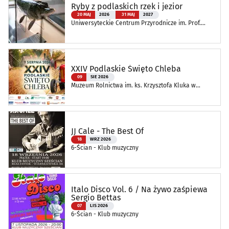
Ryby z podlaskich rzek i jezior
20 MAJ
2026
31 MAJ
2027
Uniwersyteckie Centrum Przyrodnicze im. Prof.
Andrzeja Myrchy
XXIV Podlaskie Święto Chleba
09
SIE 2026
Muzeum Rolnictwa im. ks. Krzysztofa Kluka w
Ciechanowcu
JJ Cale - The Best Of
18
WRZ 2026
6-Ścian - Klub muzyczny
Italo Disco Vol. 6 / Na żywo zaśpiewa
Sergio Bettas
07
LIS 2026
6-Ścian - Klub muzyczny