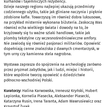
kurhanów i tajemniczych rezydencji.
Dzieje naszego regionu najlepiej ukazują przedmioty
codziennego użytku, takie jak gliniane naczynia i pięknie
zdobione kafle. Towarzyszą im również dobra luksusowe,
na przykład misternie wykonana biżuteria. Zaskoczą Was
również echa wielkiego świata i dowody na to, że
krzyżowały się tu ważne szlaki handlowe, takie jak
plomby tekstylne czy wczesnośredniowieczne amfory.
Nie zawiodą się również pasjonaci militariów. Opowieść
dopełniają cenne znaleziska z dawnych cmentarzysk, w
tym urny czy kamienna stela nagrobna.
Wystawa zaprasza do spojrzenia na archeologię zarówno
przez pryzmat zabytków, jak i ludzi, miejsc i historii,
które wspólnie tworzą opowieść o dziedzictwie
północno-wschodniej Polski.
Kuratorzy:
Halina Karwowska, Ireneusz Kryński, Hubert
Lepionka, Kornelia Piasecka, Aleksander Piasecki,
Katarzyna Rusin, Irena Taranta, Adam Wawrusiewicz oraz
Krzysztof Żurek