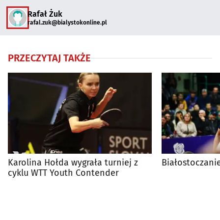
Rafał Żuk
rafal.zuk@bialystokonline.pl
PRZECZYTAJ TAKŻE
Karolina Hołda wygrała turniej z
Białostoczani
cyklu WTT Youth Contender