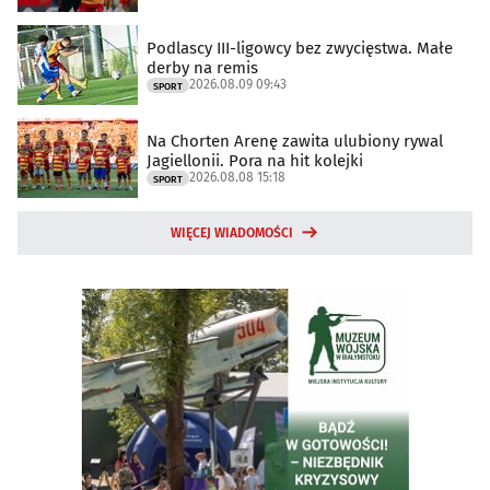
Podlascy III-ligowcy bez zwycięstwa. Małe
derby na remis
2026.08.09 09:43
SPORT
Na Chorten Arenę zawita ulubiony rywal
Jagiellonii. Pora na hit kolejki
2026.08.08 15:18
SPORT
WIĘCEJ WIADOMOŚCI