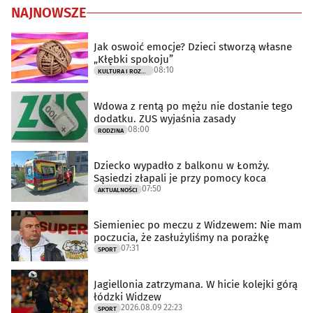
NAJNOWSZE
Jak oswoić emocje? Dzieci stworzą własne
„Kłębki spokoju”
08:10
KULTURA I ROZRYWKA
Wdowa z rentą po mężu nie dostanie tego
dodatku. ZUS wyjaśnia zasady
08:00
RODZINA
Dziecko wypadło z balkonu w Łomży.
Sąsiedzi złapali je przy pomocy koca
07:50
AKTUALNOŚCI
Siemieniec po meczu z Widzewem: Nie mam
poczucia, że zasłużyliśmy na porażkę
07:31
SPORT
Jagiellonia zatrzymana. W hicie kolejki górą
łódzki Widzew
2026.08.09 22:23
SPORT