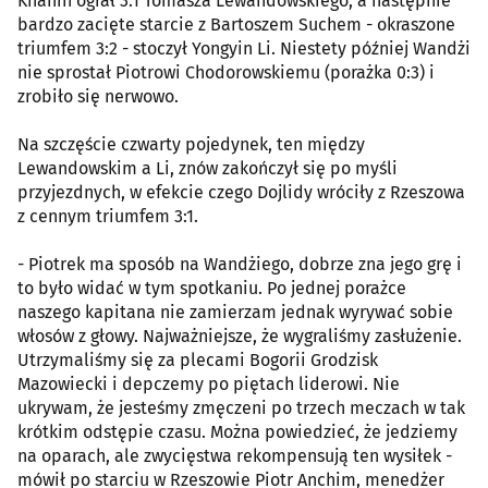
Khanin ograł 3:1 Tomasza Lewandowskiego, a następnie
bardzo zacięte starcie z Bartoszem Suchem - okraszone
triumfem 3:2 - stoczył Yongyin Li. Niestety później Wandżi
nie sprostał Piotrowi Chodorowskiemu (porażka 0:3) i
zrobiło się nerwowo.
Na szczęście czwarty pojedynek, ten między
Lewandowskim a Li, znów zakończył się po myśli
przyjezdnych, w efekcie czego Dojlidy wróciły z Rzeszowa
z cennym triumfem 3:1.
- Piotrek ma sposób na Wandżiego, dobrze zna jego grę i
to było widać w tym spotkaniu. Po jednej porażce
naszego kapitana nie zamierzam jednak wyrywać sobie
włosów z głowy. Najważniejsze, że wygraliśmy zasłużenie.
Utrzymaliśmy się za plecami Bogorii Grodzisk
Mazowiecki i depczemy po piętach liderowi. Nie
ukrywam, że jesteśmy zmęczeni po trzech meczach w tak
krótkim odstępie czasu. Można powiedzieć, że jedziemy
na oparach, ale zwycięstwa rekompensują ten wysiłek -
mówił po starciu w Rzeszowie Piotr Anchim, menedżer