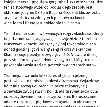
kolejne mecze i pną się w górę tabeli. W Lotto Superlidze
tenisa stołowego wyżej od podlaskiego zespołu jest
aktualnie jedynie Dartom Bogoria Grodzisk Mazowiecki,
aczkolwiek liczba zdobytych punktów na koncie
wicelidera i lidera jest dokładnie taka sama.
Triumf numer osiem w trwających rozgrywkach zawodnicy
Dojlid zanotowali, wygrywając na wyjeździe z Uczelnią
Państwową Zamość. Delegacyjny bój trwał tylko nieco
ponad godzinę, gdyż Wang Zeng Yi oraz Aleksander
Khanin swoje pojedynki zwyciężyli 3:0. Niewiele dłużej
przy stole przebywał jedynie Yongyin Li, który to do
pokonania Pawła Kozieła potrzebował czterech setów.
Trudniejsze warunki kilkadziesiąt godzin później
postawili za to tenisiści stołowi z Rzeszowa. Wyjazdowy
bój z miejscową Politechniką także zakończył się
wprawdzie zwycięstwem Dojlid, ale tu rywalizacja była
już zdecydowanie bardziej wyrównana. Białostoczanie
udanie rozpoczęli piątkowe zmagania, bo Aleksander