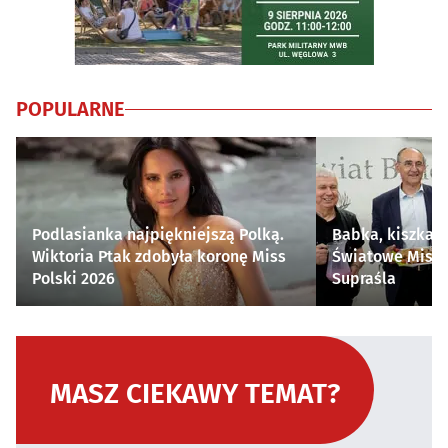
POPULARNE
Podlasianka najpiękniejszą Polką.
Babka, kiszka i
Wiktoria Ptak zdobyła koronę Miss
Światowe Mistr
Polski 2026
Supraśla
MASZ CIEKAWY TEMAT?