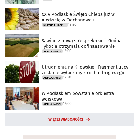
XXIV Podlaskie Święto Chleba już w
niedzielę w Ciechanowcu
13:30
KULTURA I ROZRYWKA
Sawino z nową strefą rekreacji. Gmina
Tykocin otrzymała dofinansowanie
13:00
AKTUALNOŚCI
Utrudnienia na Kijowskiej. Fragment ulicy
zostanie wyłączony z ruchu drogowego
12:30
AKTUALNOŚCI
W Podlaskiem powstanie orkiestra
wojskowa
12:00
AKTUALNOŚCI
WIĘCEJ WIADOMOŚCI