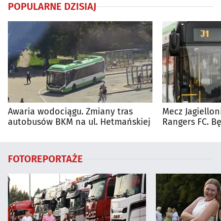
POPULARNE DZISIAJ
Awaria wodociągu. Zmiany tras
Mecz Jagiellon
autobusów BKM na ul. Hetmańskiej
Rangers FC. 
autobusy dla 
FOTOREPORTAŻE