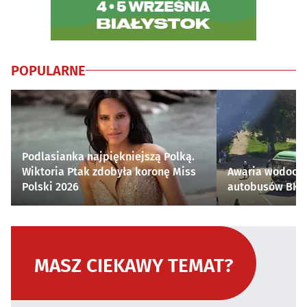
POPULARNE
Podlasianka najpiękniejszą Polką.
Wiktoria Ptak zdobyła koronę Miss
Awaria wodocią
Polski 2026
autobusów BKM 
MASZ CIEKAWY TEMAT?