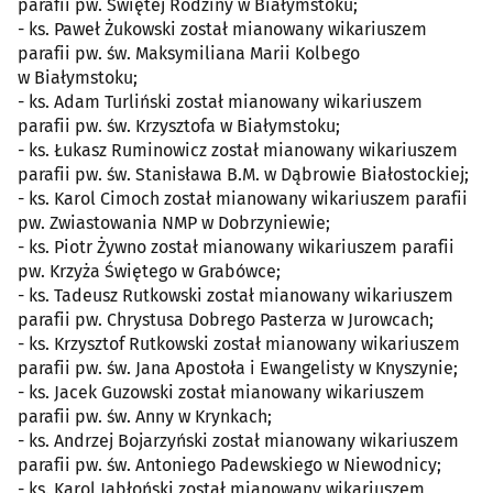
parafii pw. Świętej Rodziny w Białymstoku;
- ks. Paweł Żukowski został mianowany wikariuszem
parafii pw. św. Maksymiliana Marii Kolbego
w Białymstoku;
- ks. Adam Turliński został mianowany wikariuszem
parafii pw. św. Krzysztofa w Białymstoku;
- ks. Łukasz Ruminowicz został mianowany wikariuszem
parafii pw. św. Stanisława B.M. w Dąbrowie Białostockiej;
- ks. Karol Cimoch został mianowany wikariuszem parafii
pw. Zwiastowania NMP w Dobrzyniewie;
- ks. Piotr Żywno został mianowany wikariuszem parafii
pw. Krzyża Świętego w Grabówce;
- ks. Tadeusz Rutkowski został mianowany wikariuszem
parafii pw. Chrystusa Dobrego Pasterza w Jurowcach;
- ks. Krzysztof Rutkowski został mianowany wikariuszem
parafii pw. św. Jana Apostoła i Ewangelisty w Knyszynie;
- ks. Jacek Guzowski został mianowany wikariuszem
parafii pw. św. Anny w Krynkach;
- ks. Andrzej Bojarzyński został mianowany wikariuszem
parafii pw. św. Antoniego Padewskiego w Niewodnicy;
- ks. Karol Jabłoński został mianowany wikariuszem