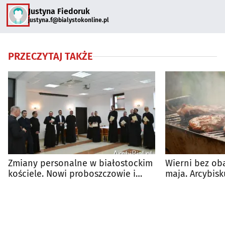
Justyna Fiedoruk
justyna.f@bialystokonline.pl
PRZECZYTAJ TAKŻE
Zmiany personalne w białostockim
Wierni bez ob
kościele. Nowi proboszczowie i
maja. Arcybis
wikariusze
warunek