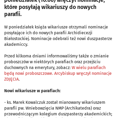
poniedziałek (10.06) wręczył nominacje,
które posyłają wikariuszy do nowych
parafii.
W poniedziałek księża wikariusze otrzymali nominacje
posyłające ich do nowych parafii Archidiecezji
Białostockiej. Nominacje odebrali też nowi duszpasterze
akademiccy.
Przed kilkoma dniami informowaliśmy także o zmianie
proboszczów w niektórych parafiach oraz przejściu
duchownych na emerytury, zobacz:
W wielu parafiach
będą nowi proboszczowe. Arcybiskup wręczył nominacje
ZDJĘCIA
.
Nowi wikariusze w parafiach:
- ks. Marek Kowalczuk został mianowany wikariuszem
parafii pw. Wniebowzięcia NMP (Archikatedra) oraz
przewodniczącym kolegium duszpasterzy akademickich;