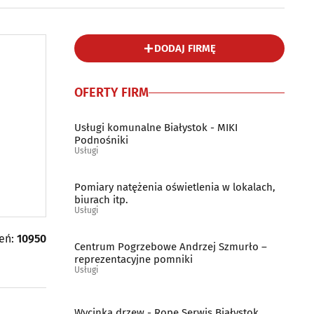
DODAJ FIRMĘ
OFERTY FIRM
Usługi komunalne Białystok - MIKI
Podnośniki
Usługi
Pomiary natężenia oświetlenia w lokalach,
biurach itp.
Usługi
leń:
10950
Centrum Pogrzebowe Andrzej Szmurło –
reprezentacyjne pomniki
Usługi
Wycinka drzew - Rope Serwis Białystok