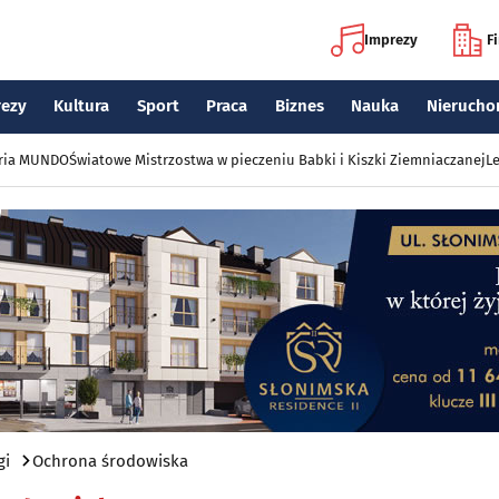
Imprezy
F
rezy
Kultura
Sport
Praca
Biznes
Nauka
Nierucho
eria MUNDO
Światowe Mistrzostwa w pieczeniu Babki i Kiszki Ziemniaczanej
Le
gi
Ochrona środowiska