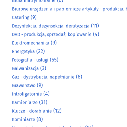
(0)
Biura matrymonialne
Biurowe urządzenia i papiernicze artykuły - produkcja, 
(9)
Catering
(11)
Dezynfekcja, dezynsekcja, deratyzacja
(4)
DVD - produkcja, sprzedaż, kopiowanie
(9)
Elektromechanika
(22)
Energetyka
(55)
Fotografia - usługi
(3)
Galwanizacja
(6)
Gaz - dystrybucja, napełnianie
(9)
Grawerstwo
(4)
Introligatornie
(31)
Kamieniarze
(12)
Klucze - dorabianie
(8)
Kominiarze