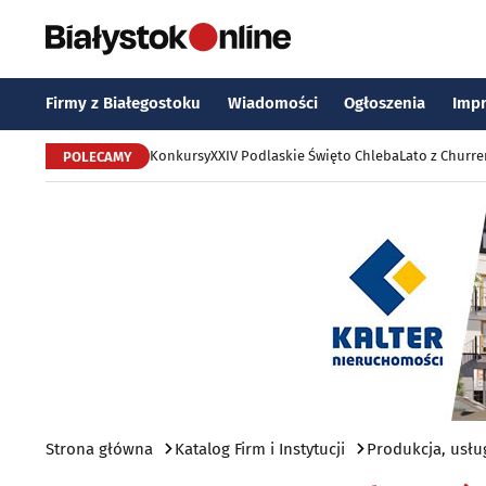
Firmy z Białegostoku
Wiadomości
Ogłoszenia
Imp
Konkursy
XXIV Podlaskie Święto Chleba
Lato z Churr
POLECAMY
Strona główna
Katalog Firm i Instytucji
Produkcja, usłu