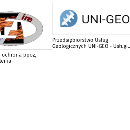
Przedsiębiorstwo Usług
Geologicznych UNI-GEO - Usługi
geologiczne, geotechnika, pomp
 - ochrona ppoż,
ciepła
lenia