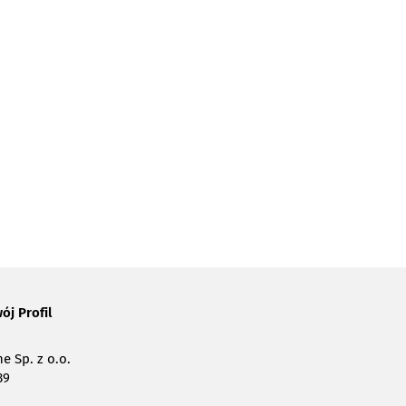
ój Profil
e Sp. z o.o.
39