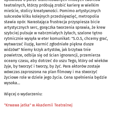
teatralnych, którzy próbują zrobić karierę w wielkim
mieście, stolicy kreatywności. Pomimo artystycznych
sukcesów kilku kolejnych przedsięwzięć, metropolia
stawia opór. Narastająca frustracja przyspiesza bicie
artystycznych serc, gorączka tworzenia sprawia, że krew
szybciej pulsuje w nabrzmiałych żyłach, szalone tętno
rytmicznie wysyła w eter komunikat: "S.O.S, chcemy grać,
wytwarzać iluzję, karmić zgłodniałe piękna dusze
widzów!" Niemy krzyk artystów, jak brzytwa tnie
powietrze, odbija się od ścian ignorancji, przemierza
oceany czasu, aby dotrzeć do uszu Tego, który od wieków
żyje, by tworzyć i tworzy, by żyć. Para aktorów zostaje
wówczas zaproszona na plan filmowy i ma stworzyć
życiowe role w dziele jego życia. Cena spełnienia będzie
wysoka...
Więcej o wydarzeniu:
"Krwawa jatka" w Akademii Teatralnej