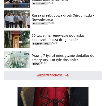
15:30
AKTUALNOŚCI
Rusza przebudowa drogi Ogrodniczki -
Nowodworce
15:00
AKTUALNOŚCI
50 tys. zł na renowację podlaskich
kapliczek. Rusza drugi nabór
14:30
KULTURA I ROZRYWKA
Prawie 7 tys. zł miesięcznie dodatku do
emerytury. Kto tyle dostanie?
14:00
PRACA
WIĘCEJ WIADOMOŚCI