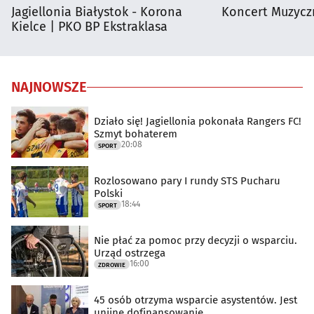
Jagiellonia Białystok - Korona
Koncert Muzycz
Kielce | PKO BP Ekstraklasa
NAJNOWSZE
Działo się! Jagiellonia pokonała Rangers FC!
Szmyt bohaterem
20:08
SPORT
Rozlosowano pary I rundy STS Pucharu
Polski
18:44
SPORT
Nie płać za pomoc przy decyzji o wsparciu.
Urząd ostrzega
16:00
ZDROWIE
45 osób otrzyma wsparcie asystentów. Jest
unijne dofinansowanie