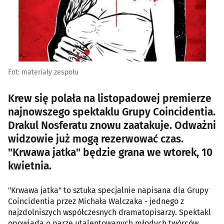
Fot: materiały zespołu
Krew się polała na listopadowej premierze
najnowszego spektaklu Grupy Coincidentia.
Drakul Nosferatu znowu zaatakuje. Odważni
widzowie już mogą rezerwować czas.
"Krwawa jatka" będzie grana we wtorek, 10
kwietnia.
"Krwawa jatka" to sztuka specjalnie napisana dla Grupy
Coincidentia przez Michała Walczaka - jednego z
najzdolniszych współczesnych dramatopisarzy. Spektakl
opowiada o parze utalentowanych młodych twórców