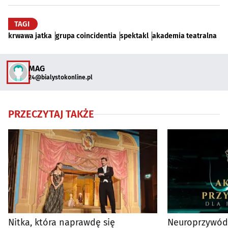
TAGI
krwawa jatka
grupa coincidentia
spektakl
akademia teatralna
MAG
24@bialystokonline.pl
PRZECZYTAJ TAKŻE
Nitka, która naprawdę się
Neuroprzywód