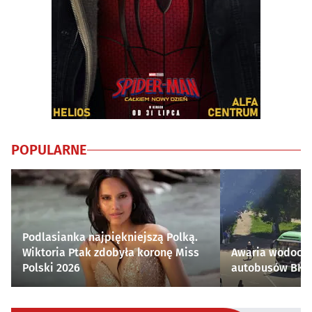
POPULARNE
Podlasianka najpiękniejszą Polką.
Wiktoria Ptak zdobyła koronę Miss
Awaria wodocią
Polski 2026
autobusów BKM 