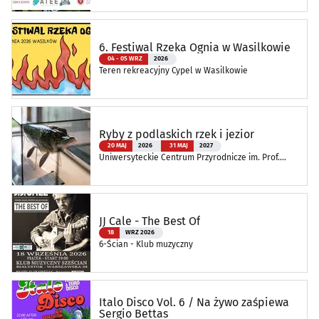
Edukacji
6. Festiwal Rzeka Ognia w Wasilkowie
04 - 05 WRZ
2026
Teren rekreacyjny Cypel w Wasilkowie
Ryby z podlaskich rzek i jezior
20 MAJ
2026
31 MAJ
2027
Uniwersyteckie Centrum Przyrodnicze im. Prof.
Andrzeja Myrchy
JJ Cale - The Best Of
18
WRZ 2026
6-Ścian - Klub muzyczny
Italo Disco Vol. 6 / Na żywo zaśpiewa
Sergio Bettas