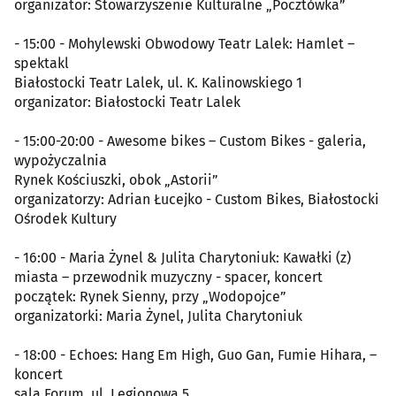
organizator: Stowarzyszenie Kulturalne „Pocztówka”
- 15:00 - Mohylewski Obwodowy Teatr Lalek: Hamlet –
spektakl
Białostocki Teatr Lalek, ul. K. Kalinowskiego 1
organizator: Białostocki Teatr Lalek
- 15:00-20:00 - Awesome bikes – Custom Bikes - galeria,
wypożyczalnia
Rynek Kościuszki, obok „Astorii”
organizatorzy: Adrian Łucejko - Custom Bikes, Białostocki
Ośrodek Kultury
- 16:00 - Maria Żynel & Julita Charytoniuk: Kawałki (z)
miasta – przewodnik muzyczny - spacer, koncert
początek: Rynek Sienny, przy „Wodopojce”
organizatorki: Maria Żynel, Julita Charytoniuk
- 18:00 - Echoes: Hang Em High, Guo Gan, Fumie Hihara, –
koncert
sala Forum, ul. Legionowa 5