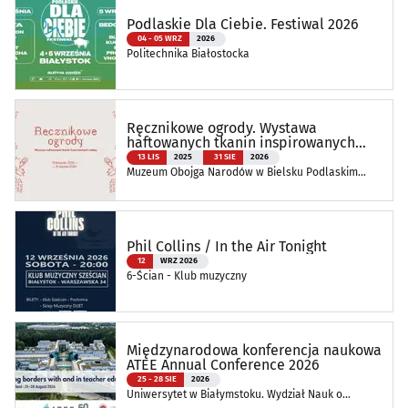
Podlaskie Dla Ciebie. Festiwal 2026
04 - 05 WRZ
2026
Politechnika Białostocka
Ręcznikowe ogrody. Wystawa
haftowanych tkanin inspirowanych
naturą
13 LIS
2025
31 SIE
2026
Muzeum Obojga Narodów w Bielsku Podlaskim
Oddział Muzeum Podlaskiego w Białymstoku
Phil Collins / In the Air Tonight
12
WRZ 2026
6-Ścian - Klub muzyczny
Międzynarodowa konferencja naukowa
ATEE Annual Conference 2026
25 - 28 SIE
2026
Uniwersytet w Białymstoku. Wydział Nauk o