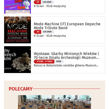
07
LIS 2026
6-Ścian - Klub muzyczny
Mode Machine (IT) European Depeche
Mode Tribute Band
26
LIS 2026
6-Ścian - Klub muzyczny
Wystawa: Skarby Minionych Wieków |
70-lecie Działu Archeologii Muzeum
Podlaskiego
17 KWI - 31 GRU
2026
Ratusz w Białymstoku siedziba główna Muzeum
Podlaskiego w Białymstoku
POLECAMY