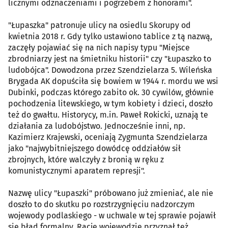
licznymi odznaczeniami i pogrzebem z honorami".
"Łupaszka" patronuje ulicy na osiedlu Skorupy od
kwietnia 2018 r. Gdy tylko ustawiono tablice z tą nazwą,
zaczęły pojawiać się na nich napisy typu "Miejsce
zbrodniarzy jest na śmietniku historii" czy "Łupaszko to
ludobójca". Dowodzona przez Szendzielarza 5. Wileńska
Brygada AK dopuściła się bowiem w 1944 r. mordu we wsi
Dubinki, podczas którego zabito ok. 30 cywilów, głównie
pochodzenia litewskiego, w tym kobiety i dzieci, doszło
też do gwałtu. Historycy, m.in. Paweł Rokicki, uznają te
działania za ludobójstwo. Jednocześnie inni, np.
Kazimierz Krajewski, oceniają Zygmunta Szendzielarza
jako "najwybitniejszego dowódcę oddziałów sił
zbrojnych, które walczyły z bronią w ręku z
komunistycznymi aparatem represji".
Nazwę ulicy "Łupaszki" próbowano już zmieniać, ale nie
doszło to do skutku po rozstrzygnięciu nadzorczym
wojewody podlaskiego - w uchwale w tej sprawie pojawił
się błąd formalny. Rację wojewodzie przyznał też