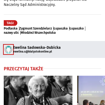
Naczelny Sąd Administracyjny.
TAGI
Podlaska
Zygmunt Szendzielarz
Łupaszka
Łupaszko
nazwy ulic
Młodzież Wszechpolska
Ewelina Sadowska-Dubicka
ewelina.s@bialystokonline.pl
PRZECZYTAJ TAKŻE