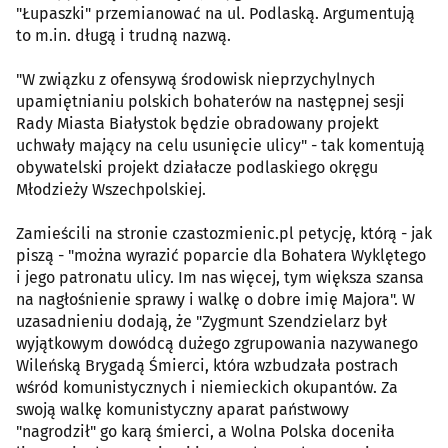
"Łupaszki" przemianować na ul. Podlaską. Argumentują
to m.in. długą i trudną nazwą.
"W związku z ofensywą środowisk nieprzychylnych
upamiętnianiu polskich bohaterów na następnej sesji
Rady Miasta Białystok będzie obradowany projekt
uchwały mający na celu usunięcie ulicy" - tak komentują
obywatelski projekt działacze podlaskiego okręgu
Młodzieży Wszechpolskiej.
Zamieścili na stronie czastozmienic.pl petycję, którą - jak
piszą - "można wyrazić poparcie dla Bohatera Wyklętego
i jego patronatu ulicy. Im nas więcej, tym większa szansa
na nagłośnienie sprawy i walkę o dobre imię Majora". W
uzasadnieniu dodają, że "Zygmunt Szendzielarz był
wyjątkowym dowódcą dużego zgrupowania nazywanego
Wileńską Brygadą Śmierci, która wzbudzała postrach
wśród komunistycznych i niemieckich okupantów. Za
swoją walkę komunistyczny aparat państwowy
"nagrodził" go karą śmierci, a Wolna Polska doceniła