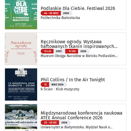
Podlaskie Dla Ciebie. Festiwal 2026
04 - 05 WRZ
2026
Politechnika Białostocka
Ręcznikowe ogrody. Wystawa
haftowanych tkanin inspirowanych
naturą
13 LIS
2025
31 SIE
2026
Muzeum Obojga Narodów w Bielsku Podlaskim
Oddział Muzeum Podlaskiego w Białymstoku
Phil Collins / In the Air Tonight
12
WRZ 2026
6-Ścian - Klub muzyczny
Międzynarodowa konferencja naukowa
ATEE Annual Conference 2026
25 - 28 SIE
2026
Uniwersytet w Białymstoku. Wydział Nauk o