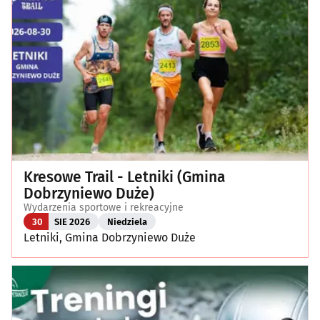
Targi, konferencje
(8)
Wykłady, pokazy, imprezy okolicznościowe
(13)
Poza Białymstokiem
(1)
Kresowe Trail - Letniki (Gmina
Dobrzyniewo Duże)
Wydarzenia sportowe i rekreacyjne
30
SIE 2026
Niedziela
Letniki, Gmina Dobrzyniewo Duże