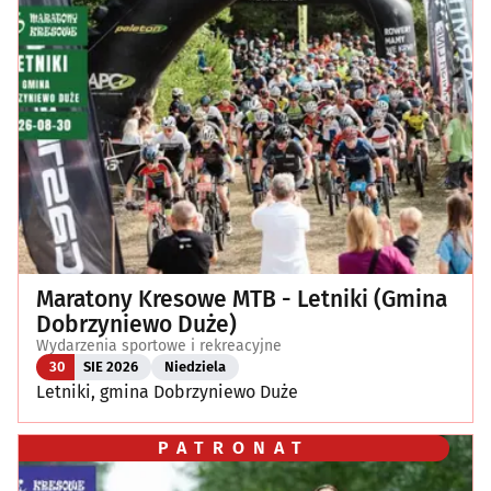
Klubowe, taneczne, granie do piwa
(49)
Koncerty
(89)
Koncerty muzyki poważnej
(1)
Kino, teatr
(115)
Wernisaże, wydarzenia artystyczne
(4)
Maratony Kresowe MTB - Letniki (Gmina
Wystawy
(25)
Dobrzyniewo Duże)
Wydarzenia sportowe i rekreacyjne
Wydarzenia sportowe i rekreacyjne
(27)
30
SIE 2026
Niedziela
Letniki, gmina Dobrzyniewo Duże
Plenerowe, festyny
(13)
PATRONAT
Dla dzieci
(3)