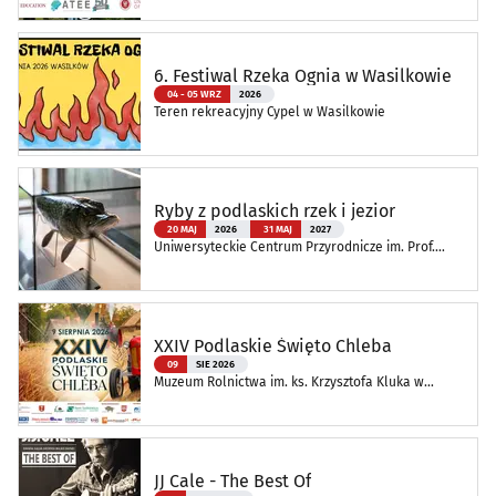
Edukacji
6. Festiwal Rzeka Ognia w Wasilkowie
04 - 05 WRZ
2026
Teren rekreacyjny Cypel w Wasilkowie
Ryby z podlaskich rzek i jezior
20 MAJ
2026
31 MAJ
2027
Uniwersyteckie Centrum Przyrodnicze im. Prof.
Andrzeja Myrchy
XXIV Podlaskie Święto Chleba
09
SIE 2026
Muzeum Rolnictwa im. ks. Krzysztofa Kluka w
Ciechanowcu
JJ Cale - The Best Of