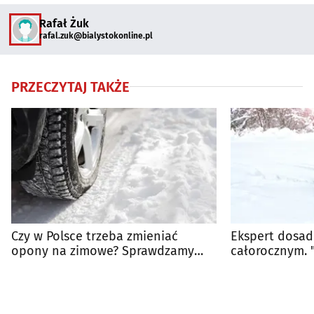
Rafał Żuk
rafal.zuk@bialystokonline.pl
PRZECZYTAJ TAKŻE
Czy w Polsce trzeba zmieniać
Ekspert dosad
opony na zimowe? Sprawdzamy
całorocznym. 
przepisy i zalecenia
każdego"