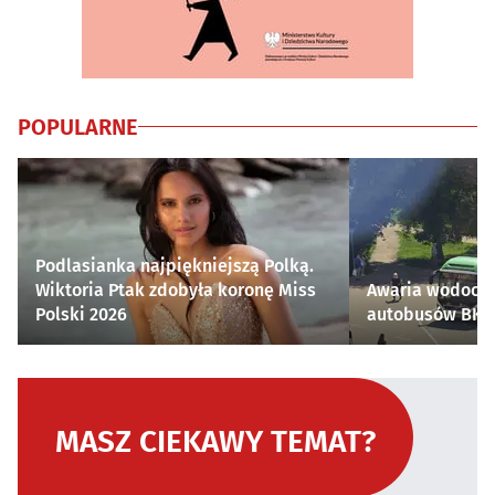
POPULARNE
Podlasianka najpiękniejszą Polką.
Wiktoria Ptak zdobyła koronę Miss
Awaria wodocią
Polski 2026
autobusów BKM 
MASZ CIEKAWY TEMAT?