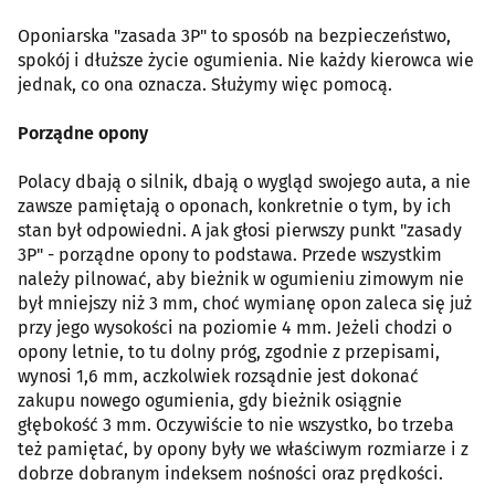
Oponiarska "zasada 3P" to sposób na bezpieczeństwo,
spokój i dłuższe życie ogumienia. Nie każdy kierowca wie
jednak, co ona oznacza. Służymy więc pomocą.
Porządne opony
Polacy dbają o silnik, dbają o wygląd swojego auta, a nie
zawsze pamiętają o oponach, konkretnie o tym, by ich
stan był odpowiedni. A jak głosi pierwszy punkt "zasady
3P" - porządne opony to podstawa. Przede wszystkim
należy pilnować, aby bieżnik w ogumieniu zimowym nie
był mniejszy niż 3 mm, choć wymianę opon zaleca się już
przy jego wysokości na poziomie 4 mm. Jeżeli chodzi o
opony letnie, to tu dolny próg, zgodnie z przepisami,
wynosi 1,6 mm, aczkolwiek rozsądnie jest dokonać
zakupu nowego ogumienia, gdy bieżnik osiągnie
głębokość 3 mm. Oczywiście to nie wszystko, bo trzeba
też pamiętać, by opony były we właściwym rozmiarze i z
dobrze dobranym indeksem nośności oraz prędkości.