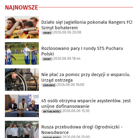
NAJNOWSZE
Działo się! Jagiellonia pokonała Rangers FC!
Szmyt bohaterem
2026.08.06 20:08
SPORT
Rozlosowano pary I rundy STS Pucharu
Polski
2026.08.06 18:44
SPORT
Nie płać za pomoc przy decyzji o wsparciu.
Urząd ostrzega
2026.08.06 16:00
ZDROWIE
45 osób otrzyma wsparcie asystentów. Jest
unijne dofinansowanie
2026.08.06 15:30
AKTUALNOŚCI
Rusza przebudowa drogi Ogrodniczki -
Nowodworce
2026.08.06 15:00
AKTUALNOŚCI