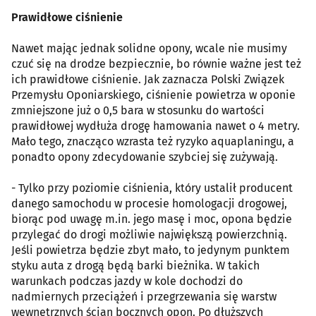
Prawidłowe ciśnienie
Nawet mając jednak solidne opony, wcale nie musimy
czuć się na drodze bezpiecznie, bo równie ważne jest też
ich prawidłowe ciśnienie. Jak zaznacza Polski Związek
Przemysłu Oponiarskiego, ciśnienie powietrza w oponie
zmniejszone już o 0,5 bara w stosunku do wartości
prawidłowej wydłuża drogę hamowania nawet o 4 metry.
Mało tego, znacząco wzrasta też ryzyko aquaplaningu, a
ponadto opony zdecydowanie szybciej się zużywają.
- Tylko przy poziomie ciśnienia, który ustalił producent
danego samochodu w procesie homologacji drogowej,
biorąc pod uwagę m.in. jego masę i moc, opona będzie
przylegać do drogi możliwie największą powierzchnią.
Jeśli powietrza będzie zbyt mało, to jedynym punktem
styku auta z drogą będą barki bieżnika. W takich
warunkach podczas jazdy w kole dochodzi do
nadmiernych przeciążeń i przegrzewania się warstw
wewnętrznych ścian bocznych opon. Po dłuższych