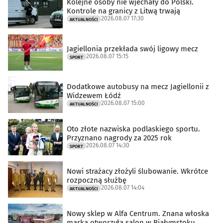
Kolejne osoby nie wjechały do Polski.
Kontrole na granicy z Litwą trwają
2026.08.07 17:30
AKTUALNOŚCI
Jagiellonia przekłada swój ligowy mecz
2026.08.07 15:15
SPORT
Dodatkowe autobusy na mecz Jagiellonii z
Widzewem Łódź
2026.08.07 15:00
AKTUALNOŚCI
Oto złote nazwiska podlaskiego sportu.
Przyznano nagrody za 2025 rok
2026.08.07 14:30
SPORT
Nowi strażacy złożyli ślubowanie. Wkrótce
rozpoczną służbę
2026.08.07 14:04
AKTUALNOŚCI
Nowy sklep w Alfa Centrum. Znana włoska
marka otworzyła salon w Białymstoku