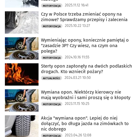
2025.11.12 16:41
MOTORYZACJA
Czy w Polsce trzeba zmieniać opony na
zimowe? Sprawdzamy przepisy i zalecenia
2025.10.22 13:27
MOTORYZACJA
Wymieniając opony, koniecznie pamiętaj o
"zasadzie 3P? Czy wiesz, na czym ona
polega?
2024.10.16 11:55
MOTORYZACJA
Sterty opon zapłonęły na dwóch podlaskich
drogach. Kto wzniecił pożary?
2024.03.21 10:50
AKTUALNOŚCI
Wymiana opon. Niektórzy kierowcy nie
mają wyobraźni i sami proszą się o kłopoty
2023.11.15 10:25
MOTORYZACJA
Akcja "wymiana opon". Lepiej do niej
dołączyć, bo długa jazda na zimówkach to
nic dobrego
2023.04.26 12:08
MOTORYZACJA