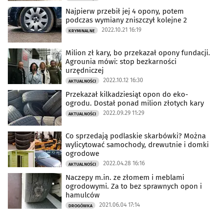
Najpierw przebił jej 4 opony, potem
podczas wymiany zniszczył kolejne 2
2022.10.21 16:19
KRYMINALNE
Milion zł kary, bo przekazał opony fundacji.
Agrounia mówi: stop bezkarności
urzędniczej
2022.10.12 16:30
AKTUALNOŚCI
Przekazał kilkadziesiąt opon do eko-
ogrodu. Dostał ponad milion złotych kary
2022.09.29 11:29
AKTUALNOŚCI
Co sprzedają podlaskie skarbówki? Można
wylicytować samochody, drewutnie i domki
ogrodowe
2022.04.28 16:16
AKTUALNOŚCI
Naczepy m.in. ze złomem i meblami
ogrodowymi. Za to bez sprawnych opon i
hamulców
2021.06.04 17:14
DROGÓWKA