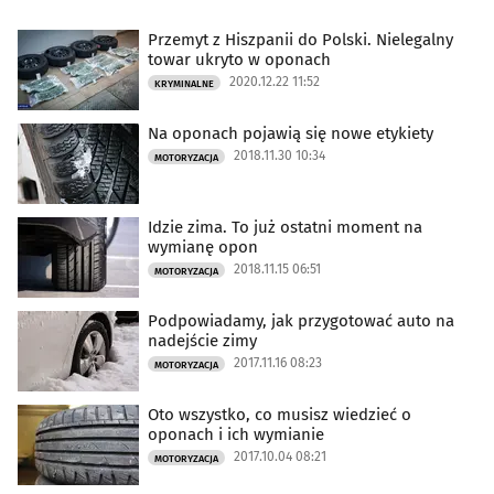
Przemyt z Hiszpanii do Polski. Nielegalny
towar ukryto w oponach
2020.12.22 11:52
KRYMINALNE
Na oponach pojawią się nowe etykiety
2018.11.30 10:34
MOTORYZACJA
Idzie zima. To już ostatni moment na
wymianę opon
2018.11.15 06:51
MOTORYZACJA
Podpowiadamy, jak przygotować auto na
nadejście zimy
2017.11.16 08:23
MOTORYZACJA
Oto wszystko, co musisz wiedzieć o
oponach i ich wymianie
2017.10.04 08:21
MOTORYZACJA