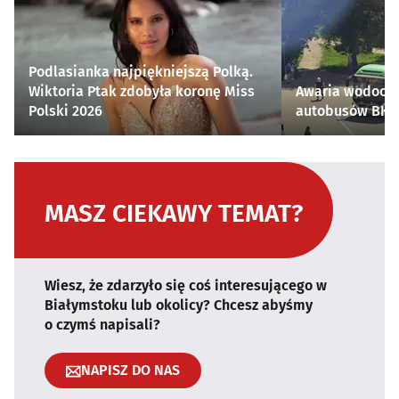
Podlasianka najpiękniejszą Polką.
Wiktoria Ptak zdobyła koronę Miss
Awaria wodocią
Polski 2026
autobusów BKM 
MASZ CIEKAWY TEMAT?
Wiesz, że zdarzyło się coś interesującego w
Białymstoku lub okolicy? Chcesz abyśmy
o czymś napisali?
NAPISZ DO NAS