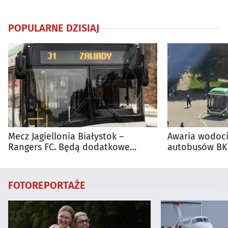
POPULARNE DZISIAJ
Mecz Jagiellonia Białystok –
Awaria wodoci
Rangers FC. Będą dodatkowe
autobusów BKM
autobusy dla kibiców
FOTOREPORTAŻE