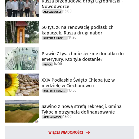
Rusza przebudowa drogi Ogrodniczki -
Nowodworce
15:00
AKTUALNOŚCI
50 tys. zł na renowację podlaskich
kapliczek. Rusza drugi nabór
14:30
KULTURA I ROZRYWKA
Prawie 7 tys. zł miesięcznie dodatku do
emerytury. Kto tyle dostanie?
14:00
PRACA
XXIV Podlaskie Święto Chleba już w
niedzielę w Ciechanowcu
13:30
KULTURA I ROZRYWKA
Sawino z nową strefą rekreacji. Gmina
Tykocin otrzymała dofinansowanie
13:00
AKTUALNOŚCI
WIĘCEJ WIADOMOŚCI