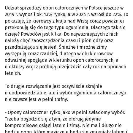
Udział sprzedaży opon całorocznych w Polsce jeszcze w
2019 r. wynosił ok. 13% rynku, a w 2024 r. wzrósł do 22%. To
pokazuje, że kierowcy z kraju nad Wisłą coraz poważniej
przekonują się do tego typu ogumienia. Dlaczego tak się
dzieje? Powodów jest kilka. Do najważniejszych z nich
należą chęć zaoszczędzenia czasu i pieniędzy oraz
przedłużająca się jesień. Śnieżne i mroźne zimy
występują coraz rzadziej, dlatego wielu kierowców
odważniej spogląda w kierunku opon całorocznych, a
niektórzy wręcz próbują przejeździć cały rok na oponach
letnich.
To drugie rozwiązanie jest oczywiście skrajnie
nieodpowiedzialne, ale i wybór ogumienia całorocznego
nie zawsze jest w pełni trafny.
- Opony całoroczne? Tylko jako w pełni świadomy wybór.
Trzeba pogodzić się z tym, że oferują jedynie
kompromisowe osiągi latem i zimą. Nie ma i długo nie
będzie opon, które magicznie będą się zmieniały latem i