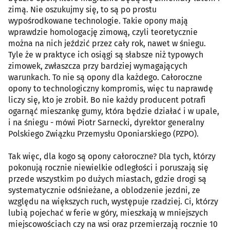
zimą. Nie oszukujmy się, to są po prostu
wypośrodkowane technologie. Takie opony mają
wprawdzie homologację zimową, czyli teoretycznie
można na nich jeździć przez cały rok, nawet w śniegu.
Tyle że w praktyce ich osiągi są słabsze niż typowych
zimowek, zwłaszcza przy bardziej wymagających
warunkach. To nie są opony dla każdego. Całoroczne
opony to technologiczny kompromis, więc tu naprawdę
liczy się, kto je zrobił. Bo nie każdy producent potrafi
ogarnąć mieszankę gumy, która będzie działać i w upale,
i na śniegu - mówi Piotr Sarnecki, dyrektor generalny
Polskiego Związku Przemysłu Oponiarskiego (PZPO).
Tak więc, dla kogo są opony całoroczne? Dla tych, którzy
pokonują rocznie niewielkie odległości i poruszają się
przede wszystkim po dużych miastach, gdzie drogi są
systematycznie odśnieżane, a oblodzenie jezdni, ze
względu na większych ruch, występuje rzadziej. Ci, którzy
lubią pojechać w ferie w góry, mieszkają w mniejszych
miejscowościach czy na wsi oraz przemierzają rocznie 10