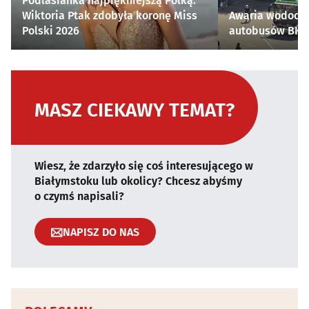
Podlasianka najpiękniejszą Polką.
Wiktoria Ptak zdobyła koronę Miss
Awaria wodocią
Polski 2026
autobusów BKM 
MASZ CIEKAWY TEMAT?
Wiesz, że zdarzyło się coś interesującego w
Białymstoku lub okolicy? Chcesz abyśmy
o czymś napisali?
NAPISZ DO NAS