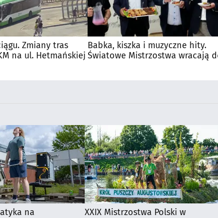
iągu. Zmiany tras
Babka, kiszka i muzyczne hity.
M na ul. Hetmańskiej
Światowe Mistrzostwa wracają 
Supraśla
matyka na
XXIX Mistrzostwa Polski w