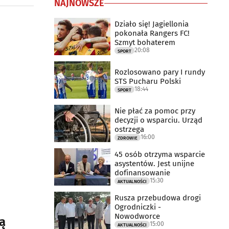
NAJNOWSZE
Działo się! Jagiellonia
pokonała Rangers FC!
Szmyt bohaterem
20:08
SPORT
Rozlosowano pary I rundy
STS Pucharu Polski
18:44
SPORT
Nie płać za pomoc przy
decyzji o wsparciu. Urząd
ostrzega
16:00
ZDROWIE
45 osób otrzyma wsparcie
asystentów. Jest unijne
dofinansowanie
15:30
AKTUALNOŚCI
Rusza przebudowa drogi
Ogrodniczki -
Nowodworce
ą
15:00
AKTUALNOŚCI