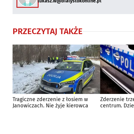
lukasz.w@bialystokonline.pl
PRZECZYTAJ TAKŻE
Tragiczne zderzenie z łosiem w
Zderzenie tr
Janowiczach. Nie żyje kierowca
centrum. Dzie
szpitala