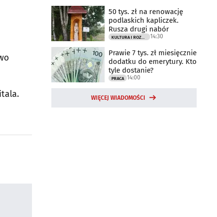
50 tys. zł na renowację
podlaskich kapliczek.
Rusza drugi nabór
14:30
KULTURA I ROZRYWKA
Prawie 7 tys. zł miesięcznie
two
dodatku do emerytury. Kto
tyle dostanie?
14:00
PRACA
tala.
WIĘCEJ WIADOMOŚCI