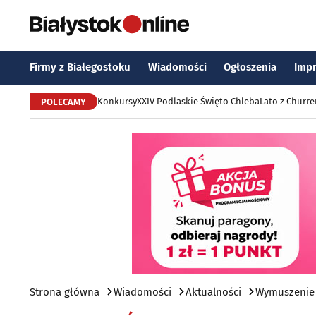
Firmy z Białegostoku
Wiadomości
Ogłoszenia
Imp
Konkursy
XXIV Podlaskie Święto Chleba
Lato z Churr
POLECAMY
Strona główna
Wiadomości
Aktualności
Wymuszenie 