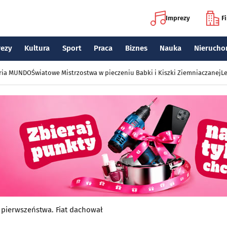
Imprezy
F
rezy
Kultura
Sport
Praca
Biznes
Nauka
Nierucho
eria MUNDO
Światowe Mistrzostwa w pieczeniu Babki i Kiszki Ziemniaczanej
Le
pierwszeństwa. Fiat dachował