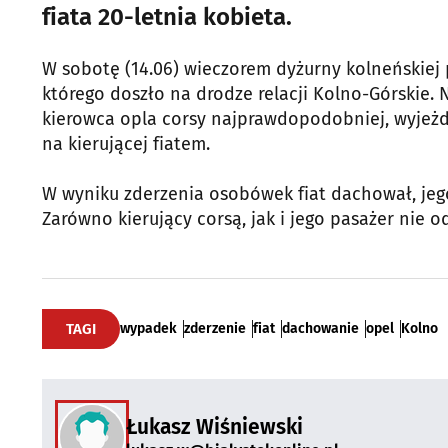
fiata 20-letnia kobieta.
W sobotę (14.06) wieczorem dyżurny kolneńskiej
którego doszło na drodze relacji Kolno-Górskie. N
kierowca opla corsy najprawdopodobniej, wyjeż
na kierującej fiatem.
W wyniku zderzenia osobówek fiat dachował, jego 2
Zarówno kierujący corsą, jak i jego pasażer nie o
TAGI
wypadek
zderzenie
fiat
dachowanie
opel
Kolno
Łukasz Wiśniewski