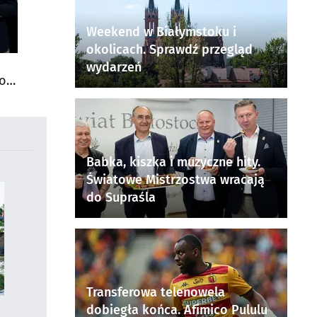
Weekend w Białymstoku i
okolicach. Sprawdź przegląd
wydarzeń
do
Babka, kiszka i muzyczne hity.
Światowe Mistrzostwa wracają
do Supraśla
Transferowa telenowela
dobiegła końca. Afimico Pululu