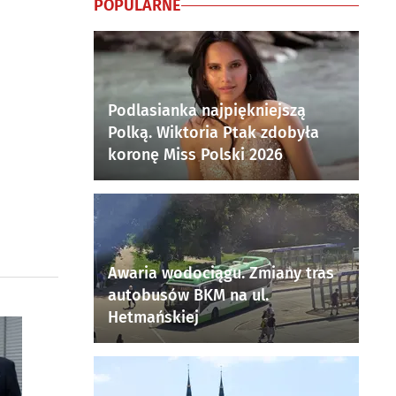
POPULARNE
Podlasianka najpiękniejszą
Polką. Wiktoria Ptak zdobyła
koronę Miss Polski 2026
Awaria wodociągu. Zmiany tras
autobusów BKM na ul.
Hetmańskiej