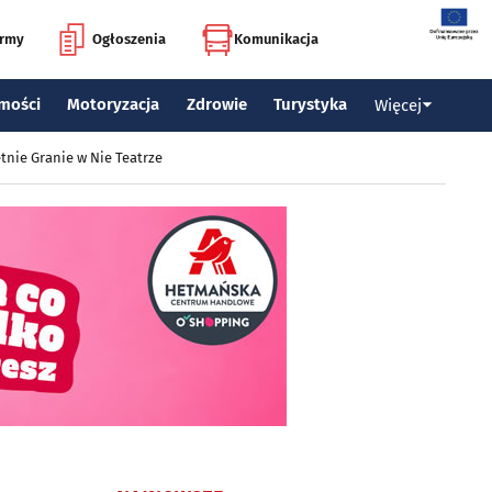
irmy
Ogłoszenia
Komunikacja
mości
Motoryzacja
Zdrowie
Turystyka
Więcej
tnie Granie w Nie Teatrze