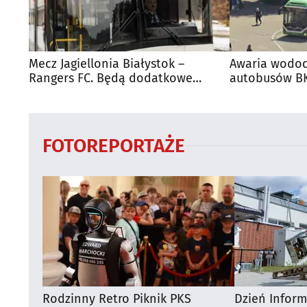
Mecz Jagiellonia Białystok –
Awaria wodoc
Rangers FC. Będą dodatkowe
autobusów BK
autobusy dla kibiców
FOTOREPORTAŻE
Rodzinny Retro Piknik PKS
Dzień Infor