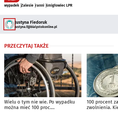
wypadek
Zalesie
ranni
śmigłowiec LPR
Justyna Fiedoruk
justyna.f@bialystokonline.pl
PRZECZYTAJ TAKŻE
Wielu o tym nie wie. Po wypadku
100 procent z
można mieć 100 proc.
zwolnienia. Ki
wynagrodzenia