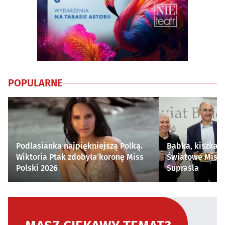
POPULARNE
Podlasianka najpiękniejszą Polką.
Babka, kiszka i
Wiktoria Ptak zdobyła koronę Miss
Światowe Mistr
Polski 2026
Supraśla