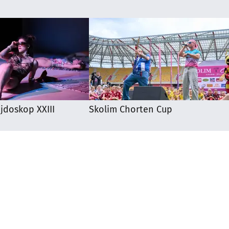
ejdoskop XXIII
Skolim Chorten Cup