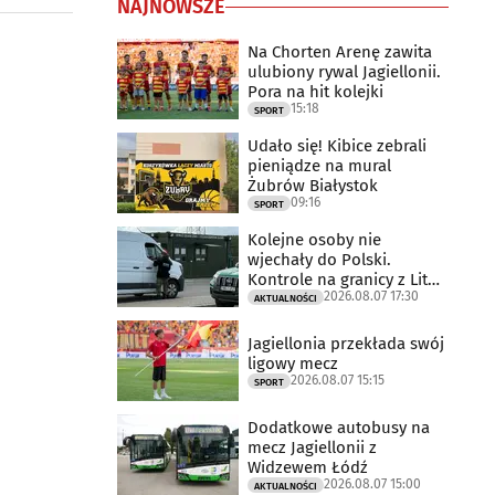
NAJNOWSZE
Na Chorten Arenę zawita
ulubiony rywal Jagiellonii.
Pora na hit kolejki
15:18
SPORT
Udało się! Kibice zebrali
pieniądze na mural
Żubrów Białystok
09:16
SPORT
Kolejne osoby nie
wjechały do Polski.
Kontrole na granicy z Litwą
2026.08.07 17:30
trwają
AKTUALNOŚCI
Jagiellonia przekłada swój
ligowy mecz
2026.08.07 15:15
SPORT
Dodatkowe autobusy na
mecz Jagiellonii z
Widzewem Łódź
2026.08.07 15:00
AKTUALNOŚCI