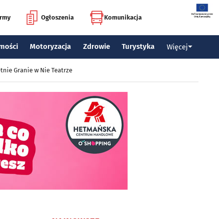
irmy
Ogłoszenia
Komunikacja
mości
Motoryzacja
Zdrowie
Turystyka
Więcej
tnie Granie w Nie Teatrze