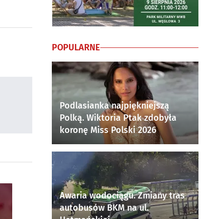
POPULARNE
Podlasianka najpiękniejszą
Polką. Wiktoria Ptak zdobyła
koronę Miss Polski 2026
Awaria wodociągu. Zmiany tras
autobusów BKM na ul.