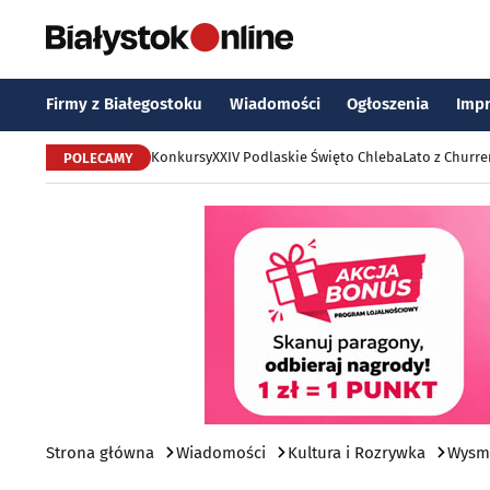
Firmy z Białegostoku
Wiadomości
Ogłoszenia
Imp
Konkursy
XXIV Podlaskie Święto Chleba
Lato z Churr
POLECAMY
Strona główna
Wiadomości
Kultura i Rozrywka
Wysma