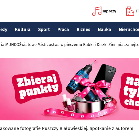
Imprezy
F
rezy
Kultura
Sport
Praca
Biznes
Nauka
Nierucho
eria MUNDO
Światowe Mistrzostwa w pieczeniu Babki i Kiszki Ziemniaczanej
Le
kowane fotografie Puszczy Białowieskiej. Spotkanie z autorem