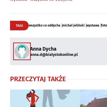
TAGI
wszystko co oddycha
michał jeliński
wystawa
fot
Anna Dycha
anna.d@bialystokonline.pl
PRZECZYTAJ TAKŻE