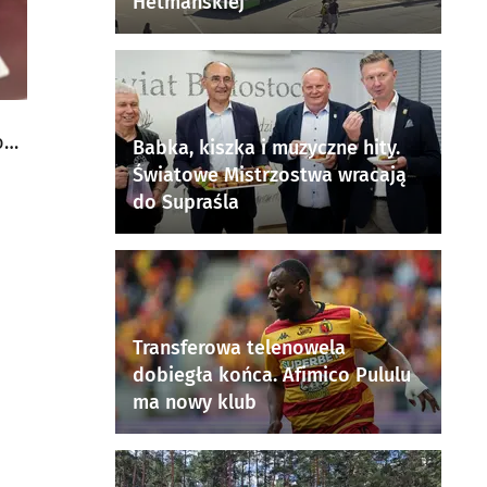
Hetmańskiej
o
Babka, kiszka i muzyczne hity.
Światowe Mistrzostwa wracają
do Supraśla
Transferowa telenowela
dobiegła końca. Afimico Pululu
ma nowy klub