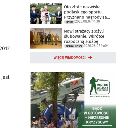
Oto złote nazwiska
podlaskiego sportu.
Przyznano nagrody za
2026.08.07 14:30
2025 rok
SPORT
Nowi strażacy złożyli
ślubowanie. Wkrótce
rozpoczną służbę
2026.08.07 14:04
AKTUALNOŚCI
2012
WIĘCEJ WIADOMOŚCI
 Jest