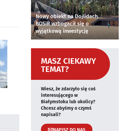
Nowy obiekt na Dojlidach.
BOSiR wzbogacił się o
wyjątkową inwestycję
MASZ CIEKAWY
TEMAT?
Wiesz, że zdarzyło się coś
interesującego w
Białymstoku lub okolicy?
Chcesz abyśmy o czymś
napisali?
NAPISZ DO NAS