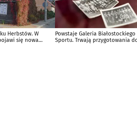
rku Herbstów. W
Powstaje Galeria Białostockiego
pojawi się nowa
Sportu. Trwają przygotowania d
zna
jej otwarcia