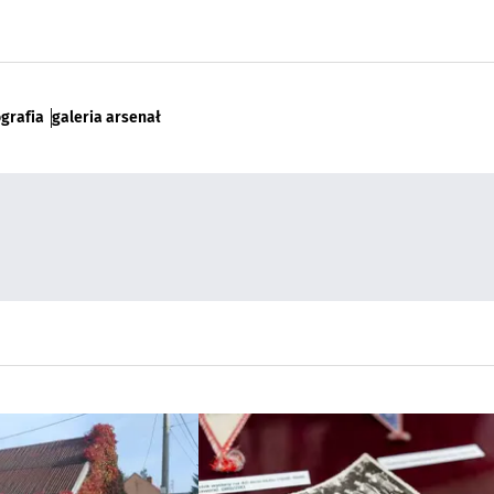
ografia
galeria arsenał