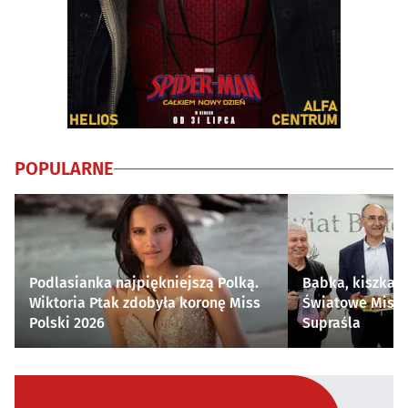
POPULARNE
Podlasianka najpiękniejszą Polką.
Babka, kiszka i
Wiktoria Ptak zdobyła koronę Miss
Światowe Mistr
Polski 2026
Supraśla