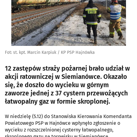
Fot: st. kpt. Marcin Karpiuk / KP PSP Hajnówka
12 zastępów straży pożarnej brało udział w
akcji ratowniczej w Siemianówce. Okazało
się, że doszło do wycieku w górnym
zaworze jednej z 37 cystern przewożących
łatwopalny gaz w formie skroplonej.
W niedzielę (5.12) do Stanowiska Kierowania Komendanta
Powiatowego PSP w Hajnówce wpłynęło zgłoszenie o
wycieku z rozszczelnionej cysterny łatwopalnego,
skroplonego gazu na torowisku w Siemianówce.