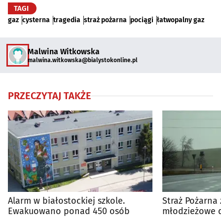
TAGI
gaz
cysterna
tragedia
straż pożarna
pociągi
łatwopalny gaz
Malwina Witkowska
malwina.witkowska@bialystokonline.pl
PRZECZYTAJ TAKŻE
Alarm w białostockiej szkole.
Straż Pożarna
Ewakuowano ponad 450 osób
młodzieżowe d