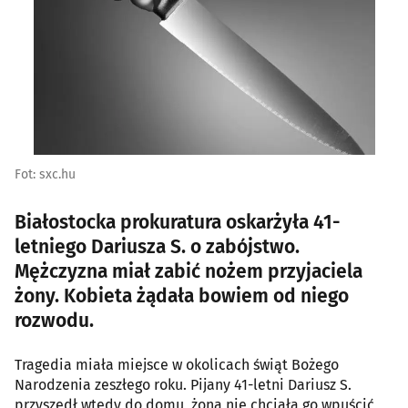
Fot: sxc.hu
Białostocka prokuratura oskarżyła 41-
letniego Dariusza S. o zabójstwo.
Mężczyzna miał zabić nożem przyjaciela
żony. Kobieta żądała bowiem od niego
rozwodu.
Tragedia miała miejsce w okolicach świąt Bożego
Narodzenia zeszłego roku. Pijany 41-letni Dariusz S.
przyszedł wtedy do domu, żona nie chciała go wpuścić