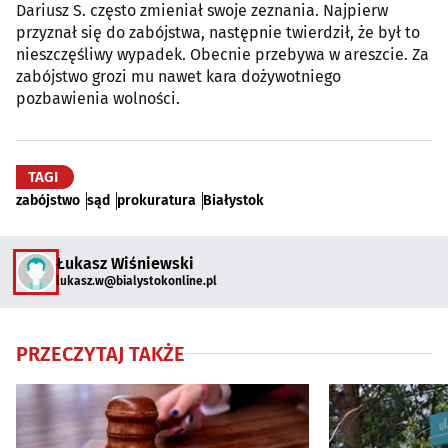
Dariusz S. często zmieniał swoje zeznania. Najpierw
przyznał się do zabójstwa, następnie twierdził, że był to
nieszczęśliwy wypadek. Obecnie przebywa w areszcie. Za
zabójstwo grozi mu nawet kara dożywotniego
pozbawienia wolności.
TAGI
zabójstwo
sąd
prokuratura
Białystok
Łukasz Wiśniewski
lukasz.w@bialystokonline.pl
PRZECZYTAJ TAKŻE