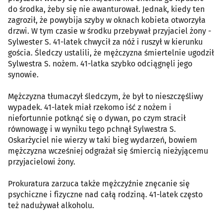
do środka, żeby się nie awanturował. Jednak, kiedy ten
zagroził, że powybija szyby w oknach kobieta otworzyła
drzwi. W tym czasie w środku przebywał przyjaciel żony -
Sylwester S. 41-latek chwycił za nóż i ruszył w kierunku
gościa. Śledczy ustalili, że mężczyzna śmiertelnie ugodził
Sylwestra S. nożem. 41-latka szybko odciągnęli jego
synowie.
Mężczyzna tłumaczył śledczym, że był to nieszczęśliwy
wypadek. 41-latek miał rzekomo iść z nożem i
niefortunnie potknąć się o dywan, po czym stracił
równowagę i w wyniku tego pchnął Sylwestra S.
Oskarżyciel nie wierzy w taki bieg wydarzeń, bowiem
mężczyzna wcześniej odgrażał się śmiercią nieżyjącemu
przyjacielowi żony.
Prokuratura zarzuca także mężczyźnie znęcanie się
psychiczne i fizyczne nad całą rodziną. 41-latek często
też nadużywał alkoholu.