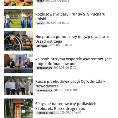
2026.08.06 20:08
SPORT
Rozlosowano pary I rundy STS Pucharu
Polski
2026.08.06 18:44
SPORT
Nie płać za pomoc przy decyzji o wsparciu.
Urząd ostrzega
2026.08.06 16:00
ZDROWIE
45 osób otrzyma wsparcie asystentów. Jest
unijne dofinansowanie
2026.08.06 15:30
AKTUALNOŚCI
Rusza przebudowa drogi Ogrodniczki -
Nowodworce
2026.08.06 15:00
AKTUALNOŚCI
50 tys. zł na renowację podlaskich
kapliczek. Rusza drugi nabór
2026.08.06 14:30
KULTURA I ROZRYWKA