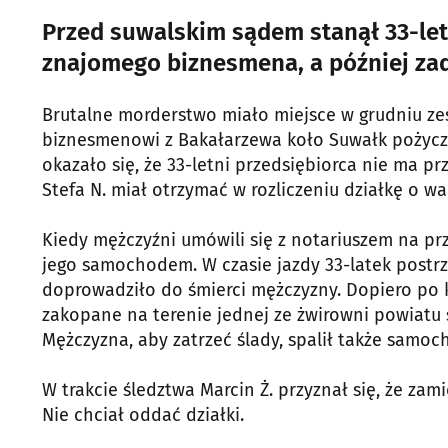
Przed suwalskim sądem stanął 33-letn
znajomego biznesmena, a później za
Brutalne morderstwo miało miejsce w grudniu zes
biznesmenowi z Bakałarzewa koło Suwałk pożyczon
okazało się, że 33-letni przedsiębiorca nie ma p
Stefa N. miał otrzymać w rozliczeniu działkę o war
Kiedy mężczyźni umówili się z notariuszem na prz
jego samochodem. W czasie jazdy 33-latek postrz
doprowadziło do śmierci mężczyzny. Dopiero po k
zakopane na terenie jednej ze żwirowni powiatu s
Mężczyzna, aby zatrzeć ślady, spalił także samoc
W trakcie śledztwa Marcin Ż. przyznał się, że za
Nie chciał oddać działki.