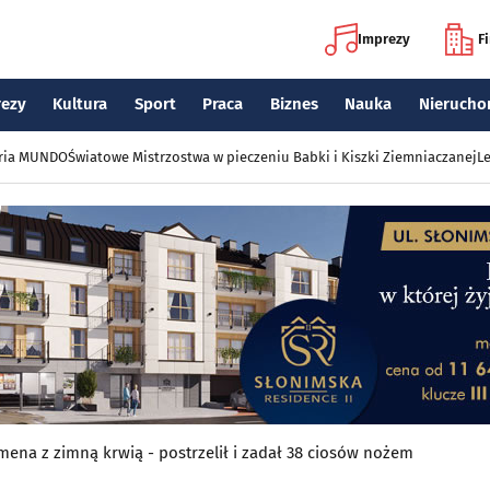
Imprezy
F
rezy
Kultura
Sport
Praca
Biznes
Nauka
Nierucho
eria MUNDO
Światowe Mistrzostwa w pieczeniu Babki i Kiszki Ziemniaczanej
Le
mena z zimną krwią - postrzelił i zadał 38 ciosów nożem