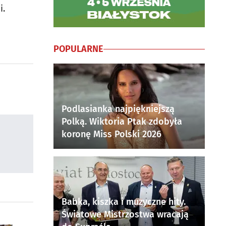
i.
POPULARNE
Podlasianka najpiękniejszą
Polką. Wiktoria Ptak zdobyła
koronę Miss Polski 2026
Babka, kiszka i muzyczne hity.
Światowe Mistrzostwa wracają