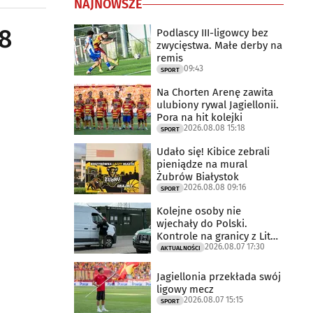
NAJNOWSZE
38
Podlascy III-ligowcy bez
zwycięstwa. Małe derby na
remis
09:43
SPORT
Na Chorten Arenę zawita
ulubiony rywal Jagiellonii.
Pora na hit kolejki
2026.08.08 15:18
SPORT
Udało się! Kibice zebrali
pieniądze na mural
Żubrów Białystok
2026.08.08 09:16
SPORT
Kolejne osoby nie
wjechały do Polski.
Kontrole na granicy z Litwą
2026.08.07 17:30
trwają
AKTUALNOŚCI
Jagiellonia przekłada swój
ligowy mecz
2026.08.07 15:15
SPORT