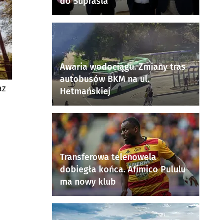
do Supraśla
Awaria wodociągu. Zmiany tras
autobusów BKM na ul.
az
Hetmańskiej
Transferowa telenowela
dobiegła końca. Afimico Pululu
ma nowy klub