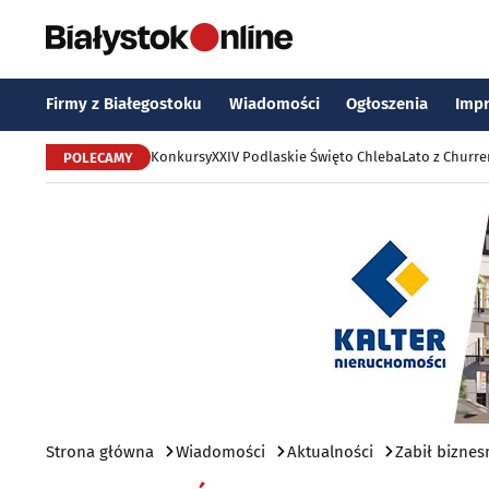
Firmy z Białegostoku
Wiadomości
Ogłoszenia
Imp
Konkursy
XXIV Podlaskie Święto Chleba
Lato z Churr
POLECAMY
Strona główna
Wiadomości
Aktualności
Zabił biznes