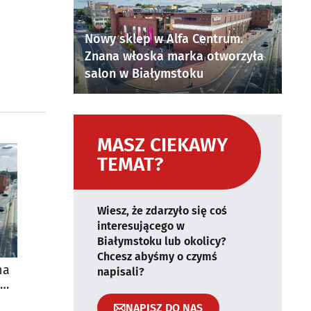
Nowy sklep w Alfa Centrum.
Znana włoska marka otworzyła
salon w Białymstoku
MASZ CIEKAWY
TEMAT?
Wiesz, że zdarzyło się coś
interesującego w
Białymstoku lub okolicy?
Chcesz abyśmy o czymś
na
napisali?
NAPISZ DO NAS