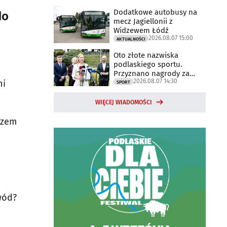
Dodatkowe autobusy na
do
mecz Jagiellonii z
Widzewem Łódź
2026.08.07 15:00
AKTUALNOŚCI
Oto złote nazwiska
podlaskiego sportu.
Przyznano nagrody za
2026.08.07 14:30
2025 rok
ni
SPORT
WIĘCEJ WIADOMOŚCI
azem
wód?