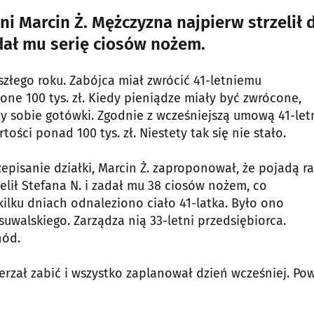
i Marcin Ż. Mężczyzna najpierw strzelił 
dał mu serię ciosów nożem.
złego roku. Zabójca miał zwrócić 41-letniemu
e 100 tys. zł. Kiedy pieniądze miały być zwrócone,
rzy sobie gotówki. Zgodnie z wcześniejszą umową 41-let
tości ponad 100 tys. zł. Niestety tak się nie stało.
episanie działki, Marcin Ż. zaproponował, że pojadą r
elił Stefana N. i zadał mu 38 ciosów nożem, co
ilku dniach odnaleziono ciało 41-latka. Było ono
uwalskiego. Zarządza nią 33-letni przedsiębiorca.
hód.
mierzał zabić i wszystko zaplanował dzień wcześniej. Po