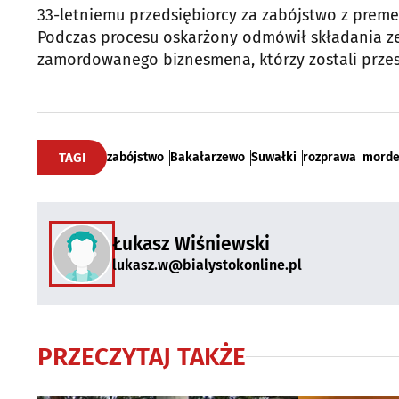
33-letniemu przedsiębiorcy za zabójstwo z prem
Podczas procesu oskarżony odmówił składania zez
zamordowanego biznesmena, którzy zostali przesł
TAGI
zabójstwo
Bakałarzewo
Suwałki
rozprawa
morde
Łukasz Wiśniewski
lukasz.w@bialystokonline.pl
PRZECZYTAJ TAKŻE