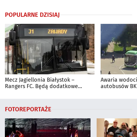
POPULARNE DZISIAJ
Mecz Jagiellonia Białystok –
Awaria wodoci
Rangers FC. Będą dodatkowe
autobusów BKM
autobusy dla kibiców
FOTOREPORTAŻE