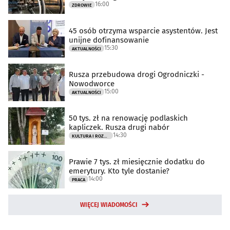
16:00
ZDROWIE
45 osób otrzyma wsparcie asystentów. Jest
unijne dofinansowanie
15:30
AKTUALNOŚCI
Rusza przebudowa drogi Ogrodniczki -
Nowodworce
15:00
AKTUALNOŚCI
50 tys. zł na renowację podlaskich
kapliczek. Rusza drugi nabór
14:30
KULTURA I ROZRYWKA
Prawie 7 tys. zł miesięcznie dodatku do
emerytury. Kto tyle dostanie?
14:00
PRACA
WIĘCEJ WIADOMOŚCI