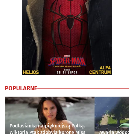
POPULARNE
Podlasianka najpiękniejszą Polką.
Wiktoria Ptak zdobyła koronę Miss
Awaria wodocią