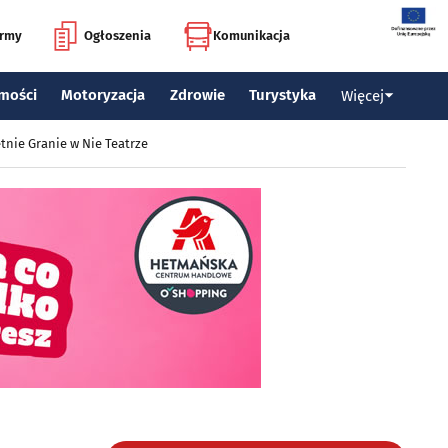
irmy
Ogłoszenia
Komunikacja
mości
Motoryzacja
Zdrowie
Turystyka
Więcej
tnie Granie w Nie Teatrze