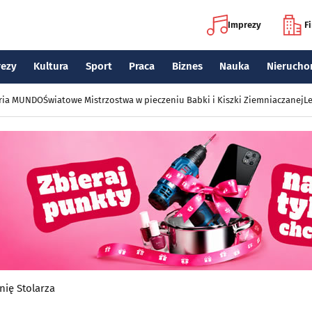
Imprezy
F
rezy
Kultura
Sport
Praca
Biznes
Nauka
Nierucho
eria MUNDO
Światowe Mistrzostwa w pieczeniu Babki i Kiszki Ziemniaczanej
Le
nię Stolarza