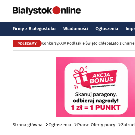
Firmy z Białegostoku
Wiadomości
Ogłoszenia
Imp
Konkursy
XXIV Podlaskie Święto Chleba
Lato z Churr
POLECAMY
Strona główna
Ogłoszenia
Praca: Oferty pracy
Zatrud