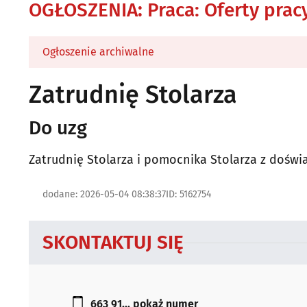
OGŁOSZENIA
:
Praca: Oferty prac
Ogłoszenie archiwalne
Zatrudnię Stolarza
Do uzg
Zatrudnię Stolarza i pomocnika Stolarza z dośw
dodane: 2026-05-04 08:38:37
ID: 5162754
SKONTAKTUJ SIĘ
663 91...
pokaż numer