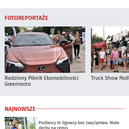
regionie
Białymstoku
FOTOREPORTAŻE
Rodzinny Piknik Ekomobilności
Truck Show Podl
Greenmoto
NAJNOWSZE
Podlascy III-ligowcy bez zwycięstwa. Małe
derby na remis