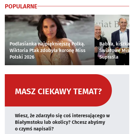
POPULARNE
Podlasianka najpiękniejszą Polką.
Babka, kiszka i
Wiktoria Ptak zdobyła koronę Miss
Światowe Mistr
Polski 2026
Supraśla
MASZ CIEKAWY TEMAT?
Wiesz, że zdarzyło się coś interesującego w
Białymstoku lub okolicy? Chcesz abyśmy
o czymś napisali?