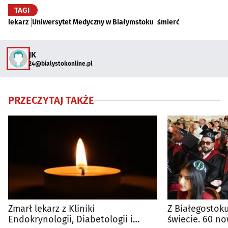
TAGI
lekarz
Uniwersytet Medyczny w Białymstoku
śmierć
JK
24@bialystokonline.pl
PRZECZYTAJ TAKŻE
Zmarł lekarz z Kliniki
Z Białegostoku
Endokrynologii, Diabetologii i
świecie. 60 no