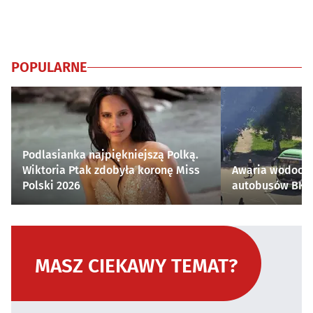
POPULARNE
Podlasianka najpiękniejszą Polką.
Wiktoria Ptak zdobyła koronę Miss
Awaria wodocią
Polski 2026
autobusów BKM 
MASZ CIEKAWY TEMAT?