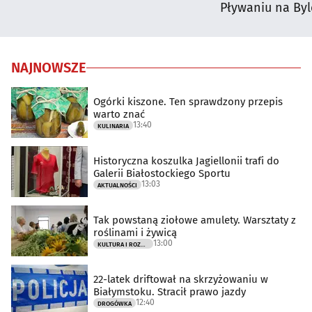
Pływaniu na By
NAJNOWSZE
Ogórki kiszone. Ten sprawdzony przepis
warto znać
13:40
KULINARIA
Historyczna koszulka Jagiellonii trafi do
Galerii Białostockiego Sportu
13:03
AKTUALNOŚCI
Tak powstaną ziołowe amulety. Warsztaty z
roślinami i żywicą
13:00
KULTURA I ROZRYWKA
22-latek driftował na skrzyżowaniu w
Białymstoku. Stracił prawo jazdy
12:40
DROGÓWKA