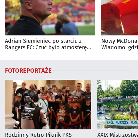
Adrian Siemieniec po starciu z
Nowy McDonald
Rangers FC: Czuć było atmosferę
Wiadomo, gdzi
dużego meczu
otwarty
FOTOREPORTAŻE
Rodzinny Retro Piknik PKS
XXIX Mistrzostw