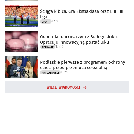
Ściąga kibica. Gra Ekstraklasa oraz I, II i III
liga
12:10
SPORT
Grant dla naukowczyni z Białegostoku.
Opracuje innowacyjną postać leku
12:00
ZDROWIE
Podlaskie pierwsze z programem ochrony
dzieci przed przemocą seksualną
11:59
AKTUALNOŚCI
WIĘCEJ WIADOMOŚCI