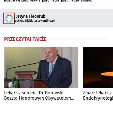
Bogusław Kość
lekarz
psychiatra
psychiatria
śmierć
Justyna Fiedoruk
justyna.f@bialystokonline.pl
PRZECZYTAJ TAKŻE
Lekarz z sercem. Dr Borowski-
Zmarł lekarz z 
Beszta Honorowym Obywatelem
Endokrynologii
Białegostoku
Chorób Wewnę