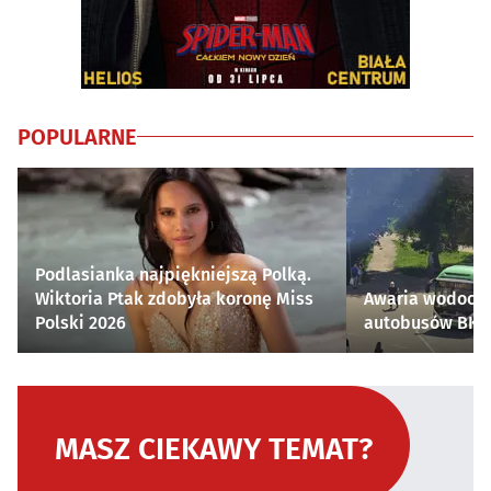
POPULARNE
Podlasianka najpiękniejszą Polką.
Wiktoria Ptak zdobyła koronę Miss
Awaria wodocią
Polski 2026
autobusów BKM 
MASZ CIEKAWY TEMAT?