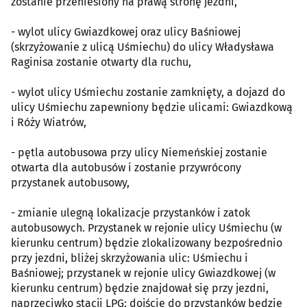
zostanie przeniesiony na prawą stronę jezdni,
- wylot ulicy Gwiazdkowej oraz ulicy Baśniowej
(skrzyżowanie z ulicą Uśmiechu) do ulicy Władysława
Raginisa zostanie otwarty dla ruchu,
- wylot ulicy Uśmiechu zostanie zamknięty, a dojazd do
ulicy Uśmiechu zapewniony będzie ulicami: Gwiazdkową
i Róży Wiatrów,
- pętla autobusowa przy ulicy Niemeńskiej zostanie
otwarta dla autobusów i zostanie przywrócony
przystanek autobusowy,
- zmianie ulegną lokalizacje przystanków i zatok
autobusowych. Przystanek w rejonie ulicy Uśmiechu (w
kierunku centrum) będzie zlokalizowany bezpośrednio
przy jezdni, bliżej skrzyżowania ulic: Uśmiechu i
Baśniowej; przystanek w rejonie ulicy Gwiazdkowej (w
kierunku centrum) będzie znajdował się przy jezdni,
naprzeciwko stacji LPG; dojście do przystanków będzie