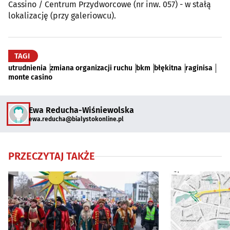
Cassino / Centrum Przydworcowe (nr inw. 057) - w stałą
lokalizację (przy galeriowcu).
TAGI
utrudnienia
zmiana organizacji ruchu
bkm
błękitna
raginisa
monte casino
Ewa Reducha-Wiśniewolska
ewa.reducha@bialystokonline.pl
PRZECZYTAJ TAKŻE