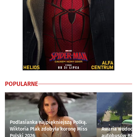
POPULARNE
Podlasianka najpiękniejszą Polką.
Wiktoria Ptak zdobyła koronę Miss
Awaria wodocią
Polski 2026
autobusów BKM 