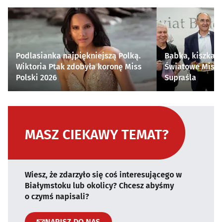
Podlasianka najpiękniejszą Polką.
Babka, kiszka i
Wiktoria Ptak zdobyła koronę Miss
Światowe Mistr
Polski 2026
Supraśla
MASZ CIEKAWY TEMAT?
Wiesz, że zdarzyło się coś interesującego w
Białymstoku lub okolicy? Chcesz abyśmy
o czymś napisali?
NAPISZ DO NAS