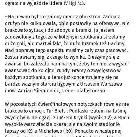
ograła na wyjeździe lidera IV ligi 4:3.
- Na pewno był to szalony mecz z obu stron. Żadna z
drużyn nie kalkulowała, obie postawiły na ofensywę. Nie
brakowało sytuacji do zdobycia bramki. Ja jestem
zadowolony z tego, że w kolejnym spotkaniu strzelamy
dużo goli, ale martwi fakt, że dużo bramek też tracimy.
Nad poprawą tego aspektu musimy cały czas pracować.
Zastanawiamy się, z czego to wynika. Cieszymy się z
awansu, bo zależało nam na tym, żeby ten mecz wygrać i
awansować do kolejnej rundy. Gramy o zwycięstwo w
każdym spotkaniu, a teraz już koncentrujemy się na
bardzo ważnym starciu ligowym z Ursusem Warszawa -
mówi Adrian Siemieniec, trener białostoczan.
W pozostałych ćwierćfinałowych potyczkach również nie
brakowało emocji. Tur Bielsk Podlaski rzutem na taśmę
zwyciężył w delegacji z UM-em Krynki (wynik 3:2), a Ruch
Wysokie Mazowieckie okazał się na swoim stadionie
lepszy od KS-u Michałowo (1:0). Ponadto w następnej