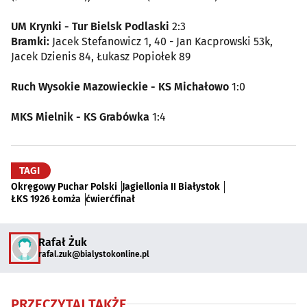
UM Krynki - Tur Bielsk Podlaski
2:3
Bramki:
Jacek Stefanowicz 1, 40 - Jan Kacprowski 53k,
Jacek Dzienis 84, Łukasz Popiołek 89
Ruch Wysokie Mazowieckie - KS Michałowo
1:0
MKS Mielnik - KS Grabówka
1:4
TAGI
Okręgowy Puchar Polski
Jagiellonia II Białystok
ŁKS 1926 Łomża
ćwierćfinał
Rafał Żuk
rafal.zuk@bialystokonline.pl
PRZECZYTAJ TAKŻE