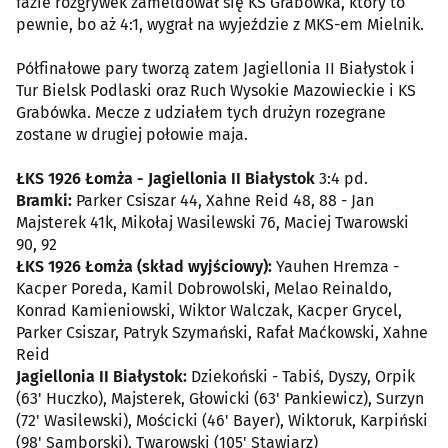
fazie rozgrywek zameldował się KS Grabówka, który to
pewnie, bo aż 4:1, wygrał na wyjeździe z MKS-em Mielnik.
Półfinałowe pary tworzą zatem Jagiellonia II Białystok i
Tur Bielsk Podlaski oraz Ruch Wysokie Mazowieckie i KS
Grabówka. Mecze z udziałem tych drużyn rozegrane
zostane w drugiej połowie maja.
ŁKS 1926 Łomża - Jagiellonia II Białystok
3:4 pd.
Bramki:
Parker Csiszar 44, Xahne Reid 48, 88 - Jan
Majsterek 41k, Mikołaj Wasilewski 76, Maciej Twarowski
90, 92
ŁKS 1926 Łomża (skład wyjściowy):
Yauhen Hremza -
Kacper Poreda, Kamil Dobrowolski, Melao Reinaldo,
Konrad Kamieniowski, Wiktor Walczak, Kacper Grycel,
Parker Csiszar, Patryk Szymański, Rafał Maćkowski, Xahne
Reid
Jagiellonia II Białystok:
Dziekoński - Tabiś, Dyszy, Orpik
(63' Huczko), Majsterek, Głowicki (63' Pankiewicz), Surzyn
(72' Wasilewski), Mościcki (46' Bayer), Wiktoruk, Karpiński
(98' Samborski), Twarowski (105' Stawiarz)