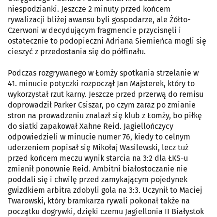
niespodzianki. Jeszcze 2 minuty przed końcem
rywalizacji bliżej awansu byli gospodarze, ale Żółto-
Czerwoni w decydującym fragmencie przycisnęli i
ostatecznie to podopieczni Adriana Siemieńca mogli się
cieszyć z przedostania się do półfinału.
Podczas rozgrywanego w Łomży spotkania strzelanie w
41. minucie potyczki rozpoczął Jan Majsterek, który to
wykorzystał rzut karny. Jeszcze przed przerwą do remisu
doprowadził Parker Csiszar, po czym zaraz po zmianie
stron na prowadzeniu znalazł się klub z Łomży, bo piłkę
do siatki zapakował Xahne Reid. Jagiellończycy
odpowiedzieli w minucie numer 76, kiedy to celnym
uderzeniem popisał się Mikołaj Wasilewski, lecz tuż
przed końcem meczu wynik starcia na 3:2 dla ŁKS-u
zmienił ponownie Reid. Ambitni białostoczanie nie
poddali się i chwilę przed zamykającym pojedynek
gwizdkiem arbitra zdobyli gola na 3:3. Uczynił to Maciej
Twarowski, który bramkarza rywali pokonał także na
początku dogrywki, dzięki czemu Jagiellonia II Białystok