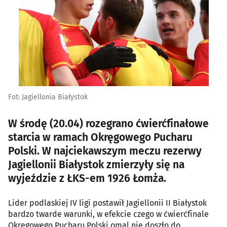
Fot: Jagiellonia Białystok
W środę (20.04) rozegrano ćwierćfinałowe
starcia w ramach Okręgowego Pucharu
Polski. W najciekawszym meczu rezerwy
Jagiellonii Białystok zmierzyły się na
wyjeździe z ŁKS-em 1926 Łomża.
Lider podlaskiej IV ligi postawił Jagiellonii II Białystok
bardzo twarde warunki, w efekcie czego w ćwierćfinale
Okręgowego Pucharu Polski omal nie doszło do