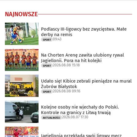
NAJNOWSZE
Podlascy III-ligowcy bez zwycięstwa. Małe
derby na remis
09:43
SPORT
Na Chorten Arenę zawita ulubiony rywal
Jagiellonii. Pora na hit kolejki
2026.08.08 15:18
SPORT
Udało się! Kibice zebrali pieniądze na mural
Żubrów Białystok
2026.08.08 09:16
SPORT
Kolejne osoby nie wjechały do Polski.
Kontrole na granicy z Litwą trwają
2026.08.07 17:30
AKTUALNOŚCI
Jagiellonia przekłada swój ligowy mecz