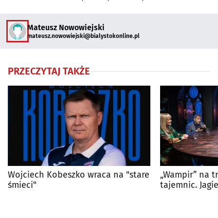
Mateusz Nowowiejski
mateusz.nowowiejski@bialystokonline.pl
PRZECZYTAJ TAKŻE
Wojciech Kobeszko wraca na "stare
„Wampir” na t
śmieci"
tajemnic. Jagie
skrywa nasz r