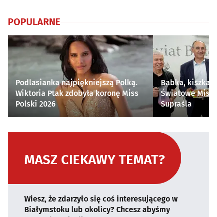
POPULARNE
Podlasianka najpiękniejszą Polką.
Babka, kiszka i
Wiktoria Ptak zdobyła koronę Miss
Światowe Mistr
Polski 2026
Supraśla
MASZ CIEKAWY TEMAT?
Wiesz, że zdarzyło się coś interesującego w
Białymstoku lub okolicy? Chcesz abyśmy