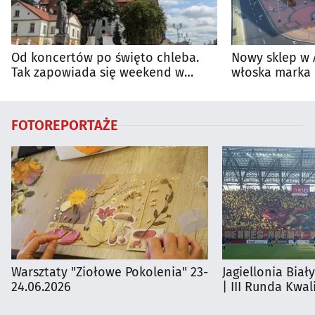
Od koncertów po święto chleba.
Nowy sklep w 
Tak zapowiada się weekend w
włoska marka 
regionie
Białymstoku
FOTOREPORTAŻE
Warsztaty "Ziołowe Pokolenia" 23-
Jagiellonia Biał
24.06.2026
| III Runda Kwali