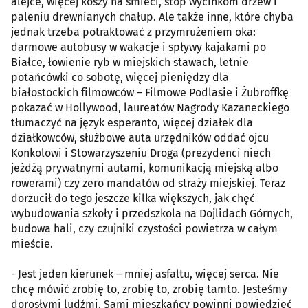
alejce, więcej koszy na śmieci, stop wycinkom drzew i
paleniu drewnianych chałup. Ale także inne, które chyba
jednak trzeba potraktować z przymrużeniem oka:
darmowe autobusy w wakacje i spływy kajakami po
Białce, łowienie ryb w miejskich stawach, letnie
potańcówki co sobotę, więcej pieniędzy dla
białostockich filmowców – Filmowe Podlasie i Żubroffkę
pokazać w Hollywood, laureatów Nagrody Kazaneckiego
tłumaczyć na język esperanto, więcej działek dla
działkowców, służbowe auta urzędników oddać ojcu
Konkolowi i Stowarzyszeniu Droga (prezydenci niech
jeżdżą prywatnymi autami, komunikacją miejską albo
rowerami) czy zero mandatów od straży miejskiej. Teraz
dorzucił do tego jeszcze kilka większych, jak chęć
wybudowania szkoły i przedszkola na Dojlidach Górnych,
budowa hali, czy czujniki czystości powietrza w całym
mieście.
- Jest jeden kierunek – mniej asfaltu, więcej serca. Nie
chcę mówić zrobię to, zrobię to, zrobię tamto. Jesteśmy
dorosłymi ludźmi. Sami mieszkańcy powinni powiedzieć