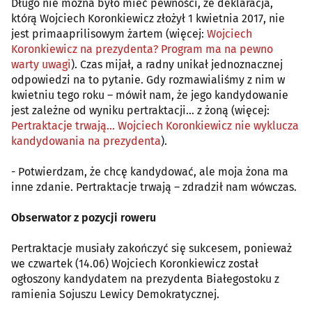
Długo nie można było mieć pewności, że deklaracja,
którą Wojciech Koronkiewicz złożył 1 kwietnia 2017, nie
jest primaaprilisowym żartem (więcej:
Wojciech
Koronkiewicz na prezydenta? Program ma na pewno
warty uwagi
). Czas mijał, a radny unikał jednoznacznej
odpowiedzi na to pytanie. Gdy rozmawialiśmy z nim w
kwietniu tego roku – mówił nam, że jego kandydowanie
jest zależne od wyniku pertraktacji... z żoną (więcej:
Pertraktacje trwają... Wojciech Koronkiewicz nie wyklucza
kandydowania na prezydenta
).
- Potwierdzam, że chcę kandydować, ale moja żona ma
inne zdanie. Pertraktacje trwają – zdradził nam wówczas.
Obserwator z pozycji roweru
Pertraktacje musiały zakończyć się sukcesem, ponieważ
we czwartek (14.06) Wojciech Koronkiewicz został
ogłoszony kandydatem na prezydenta Białegostoku z
ramienia Sojuszu Lewicy Demokratycznej.