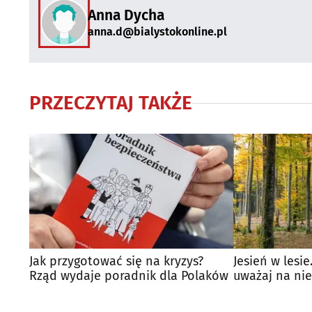
Anna Dycha
anna.d@bialystokonline.pl
PRZECZYTAJ TAKŻE
Jak przygotować się na kryzys?
Jesień w lesi
Rząd wydaje poradnik dla Polaków
uważaj na ni
znaleziska