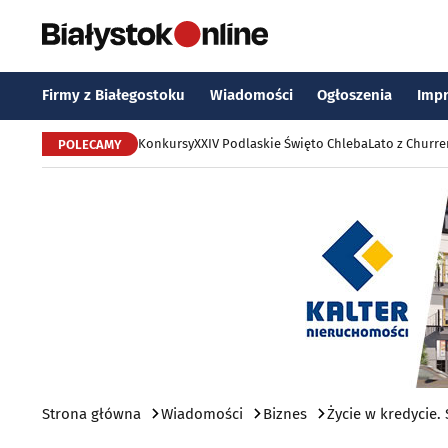
Firmy z Białegostoku
Wiadomości
Ogłoszenia
Imp
Konkursy
XXIV Podlaskie Święto Chleba
Lato z Churr
POLECAMY
Strona główna
Wiadomości
Biznes
Życie w kredycie