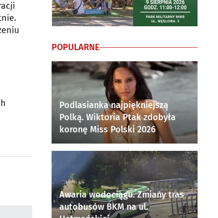
acji
nie.
żeniu
POPULARNE
ch
Podlasianka najpiękniejszą
Polką. Wiktoria Ptak zdobyła
koronę Miss Polski 2026
Awaria wodociągu. Zmiany tras
autobusów BKM na ul.