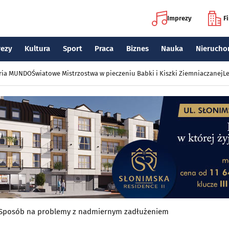
Imprezy
F
rezy
Kultura
Sport
Praca
Biznes
Nauka
Nierucho
eria MUNDO
Światowe Mistrzostwa w pieczeniu Babki i Kiszki Ziemniaczanej
Le
. Sposób na problemy z nadmiernym zadłużeniem