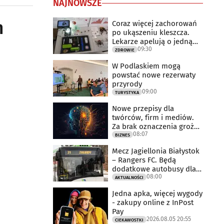
NAJNOWSZE
m
Coraz więcej zachorowań
po ukąszeniu kleszcza.
Lekarze apelują o jedną
09:30
rzecz
ZDROWIE
W Podlaskiem mogą
powstać nowe rezerwaty
przyrody
09:00
TURYSTYKA
Nowe przepisy dla
twórców, firm i mediów.
Za brak oznaczenia grożą
08:07
milionowe
BIZNES
Mecz Jagiellonia Białystok
– Rangers FC. Będą
dodatkowe autobusy dla
08:00
kibiców
AKTUALNOŚCI
Jedna apka, więcej wygody
- zakupy online z InPost
Pay
2026.08.05 20:55
CIEKAWOSTKI