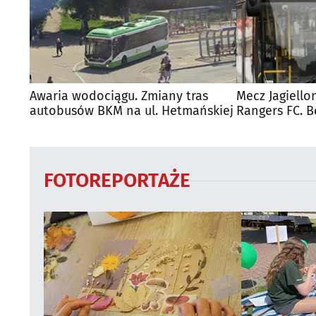
Awaria wodociągu. Zmiany tras
Mecz Jagiello
autobusów BKM na ul. Hetmańskiej
Rangers FC. 
autobusy dla
FOTOREPORTAŻE