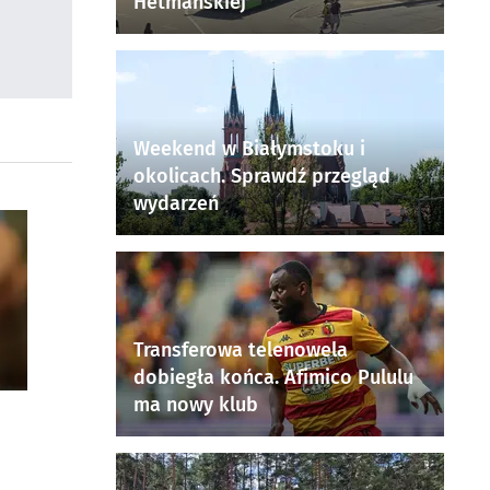
Hetmańskiej
Weekend w Białymstoku i
okolicach. Sprawdź przegląd
wydarzeń
Transferowa telenowela
dobiegła końca. Afimico Pululu
ma nowy klub