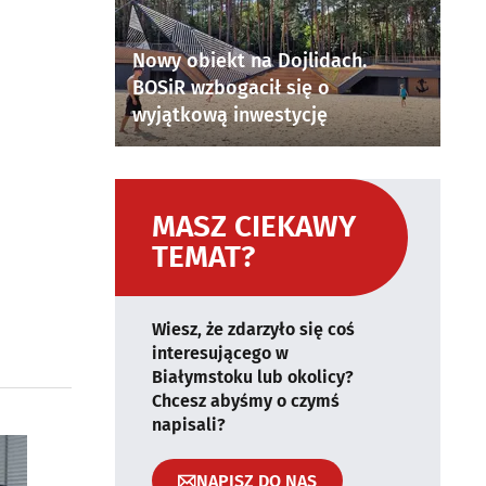
Nowy obiekt na Dojlidach.
BOSiR wzbogacił się o
wyjątkową inwestycję
MASZ CIEKAWY
TEMAT?
Wiesz, że zdarzyło się coś
interesującego w
Białymstoku lub okolicy?
Chcesz abyśmy o czymś
napisali?
NAPISZ DO NAS