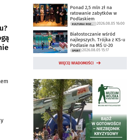
Ponad 2,5 mln zł na
ratowanie zabytków w
Podlaskiem
2026.08.05 16:00
KULTURA I ROZRYWKA
u?
Białostoczanie wśród
ogą
najlepszych. Trójka z KS-u
Podlasie na MŚ U-20
nie
2026.08.05 15:17
SPORT
WIĘCEJ WIADOMOŚCI
elem
cy