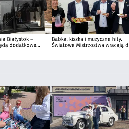
nia Białystok –
Babka, kiszka i muzyczne hity.
Będą dodatkowe
Światowe Mistrzostwa wracają 
 kibiców
Supraśla