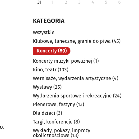
31
1
2
3
4
5
6
KATEGORIA
Wszystkie
Klubowe, taneczne, granie do piwa
(45)
Koncerty
(89)
Koncerty muzyki poważnej
(1)
Kino, teatr
(103)
Wernisaże, wydarzenia artystyczne
(4)
Wystawy
(25)
Wydarzenia sportowe i rekreacyjne
(24)
Plenerowe, festyny
(13)
Dla dzieci
(3)
Targi, konferencje
(8)
o.
Wykłady, pokazy, imprezy
okolicznościowe
(13)