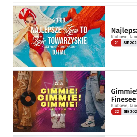
Najleps
Klubowe, tan
21
SIE 202
Gimmie!
Finesee
Klubowe, tan
22
SIE 20