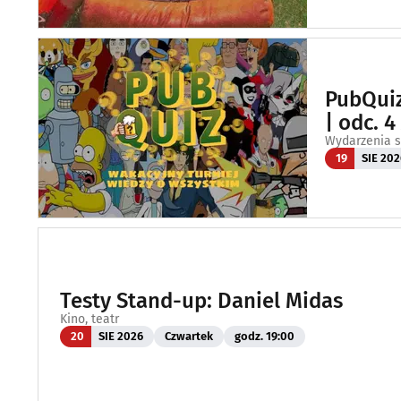
PubQuiz
| odc. 
Wydarzenia s
19
SIE 202
Testy Stand-up: Daniel Midas
Kino, teatr
20
SIE 2026
Czwartek
godz. 19:00