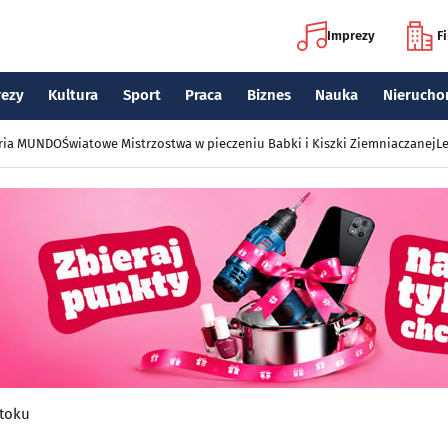
Imprezy
F
rezy
Kultura
Sport
Praca
Biznes
Nauka
Nierucho
eria MUNDO
Światowe Mistrzostwa w pieczeniu Babki i Kiszki Ziemniaczanej
Le
stoku