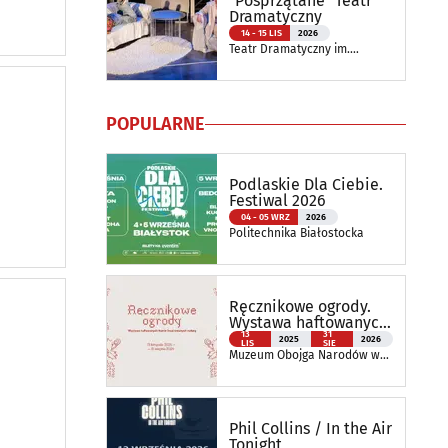
"Posprzątane" Teatr
Dramatyczny
14 - 15 LIS
2026
Teatr Dramatyczny im.
Aleksandra Węgierki
POPULARNE
Podlaskie Dla Ciebie.
Festiwal 2026
04 - 05 WRZ
2026
Politechnika Białostocka
Ręcznikowe ogrody.
Wystawa haftowanych
tkanin inspirowanych
13
31
2025
2026
LIS
SIE
naturą
Muzeum Obojga Narodów w
Bielsku Podlaskim Oddział
Muzeum Podlaskiego w
Białymstoku
Phil Collins / In the Air
Tonight