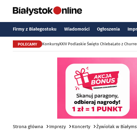
Firmy z Białegostoku
Wiadomości
Ogłoszenia
Imp
Konkursy
XXIV Podlaskie Święto Chleba
Lato z Churr
POLECAMY
Strona główna
Imprezy
Koncerty
Żywiołak w Białym