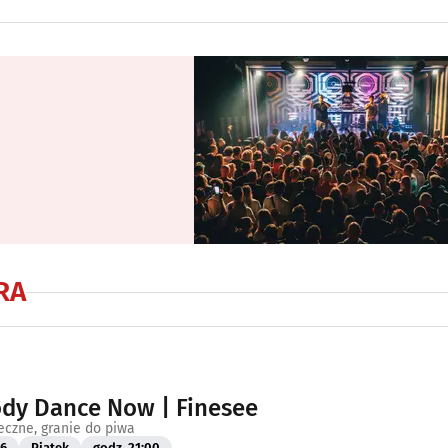
RA
dy Dance Now | Finesee
eczne, granie do piwa
26
Piątek
godz. 21:00