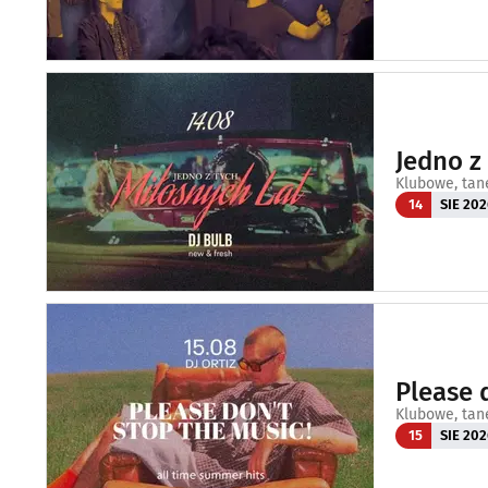
Jedno z
Klubowe, tan
14
SIE 202
Please 
Klubowe, tan
15
SIE 202