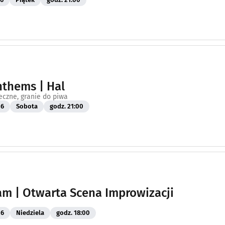
nthems | Hal
eczne, granie do piwa
26
Sobota
godz. 21:00
am | Otwarta Scena Improwizacji
26
Niedziela
godz. 18:00