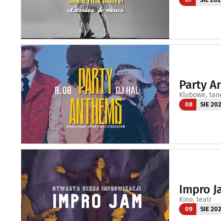
Party A
Klubowe, tan
08
SIE 20
Impro J
Kino, teatr
09
SIE 20