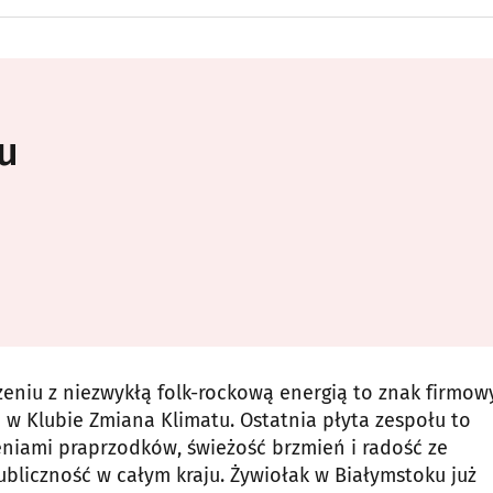
u
zeniu z niezwykłą folk-rockową energią to znak firmow
w Klubie Zmiana Klimatu. Ostatnia płyta zespołu to
zeniami praprzodków, świeżość brzmień i radość ze
bliczność w całym kraju. Żywiołak w Białymstoku już