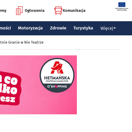
irmy
Ogłoszenia
Komunikacja
mości
Motoryzacja
Zdrowie
Turystyka
Więcej
tnie Granie w Nie Teatrze