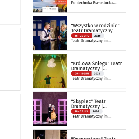
Politechnika Białostocka.
Wydział Elektryczny
"Wszystko w rodzinie"
Teatr Dramatyczny
18 - 20 GRU
2026
Teatr Dramatyczny im.
Aleksandra Węgierki
"Królowa Śniegu" Teatr
Dramatyczny |
Spektakl Szkolny
09 - 11 GRU
2026
Teatr Dramatyczny im.
Aleksandra Węgierki
"Skąpiec" Teatr
Dramatyczny |
Spektakl Szkolny
18 - 25 LIS
2026
Teatr Dramatyczny im.
Aleksandra Węgierki