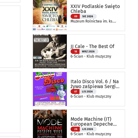
XXIV Podlaskie Święto
Chleba
09
SIE 2026
Muzeum Rolnictwa im. ks.
Krzysztofa Kluka w
Ciechanowcu
JJ Cale - The Best Of
18
WRZ 2026
6-Ścian - Klub muzyczny
Italo Disco Vol. 6 / Na
żywo zaśpiewa Sergio
Bettas
07
LIS 2026
6-Ścian - Klub muzyczny
Mode Machine (IT)
European Depeche
Mode Tribute Band
26
LIS 2026
6-Ścian - Klub muzyczny