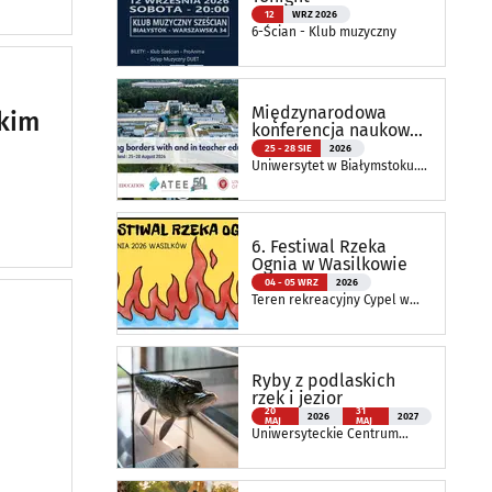
12
WRZ 2026
6-Ścian - Klub muzyczny
Międzynarodowa
tkim
konferencja naukowa
ATEE Annual
25 - 28 SIE
2026
Conference 2026
Uniwersytet w Białymstoku.
Wydział Nauk o Edukacji
6. Festiwal Rzeka
Ognia w Wasilkowie
04 - 05 WRZ
2026
Teren rekreacyjny Cypel w
Wasilkowie
Ryby z podlaskich
rzek i jezior
20
31
2026
2027
MAJ
MAJ
Uniwersyteckie Centrum
Przyrodnicze im. Prof.
Andrzeja Myrchy