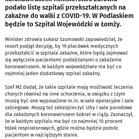
podało listę szpitali przekształcanych na
zakaźne do walki z COVID-19. W Podlaskiem
będzie to Szpital Wojewódzki w Łomży.
Minister zdrowia Łukasz Szumowski zapowiedział, że
resort podjął decyzję, by 19 placówek medycznych
przekształcić w szpitale zakaźne, które będą zajmować
się wyłącznie pacjentami podejrzanymi o zakażenie
koronawirusem. W każdym województwie ma być co
najmniej jeden dodatkowy szpital zakaźny.
Szef MZ dodał, że takie szpitale mają możliwość leczenia
chorych również na inne schorzenia, w związku z czym
muszą być one wyposażone m.in. w sale operacyjne i sale
zabiegowe. Muszą też zabezpieczyć izby i sale porodowe
dla zakażonych koronawirusem kobiet w ciąży. Zaznaczył,
że w każdym szpitalu ma być co najmniej 10 procent
łóżek respiratorowych, gdzie można będzie pomóc
pacjentom w najcięższym stanie.