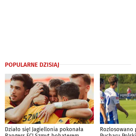
POPULARNE DZISIAJ
Działo się! Jagiellonia pokonała
Rozlosowano p
Rangers FC! Szmyt bohaterem
Pucharu Polski