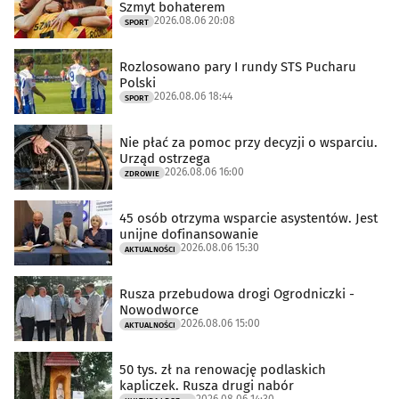
Szmyt bohaterem
2026.08.06 20:08
SPORT
Rozlosowano pary I rundy STS Pucharu
Polski
2026.08.06 18:44
SPORT
Nie płać za pomoc przy decyzji o wsparciu.
Urząd ostrzega
2026.08.06 16:00
ZDROWIE
45 osób otrzyma wsparcie asystentów. Jest
unijne dofinansowanie
2026.08.06 15:30
AKTUALNOŚCI
Rusza przebudowa drogi Ogrodniczki -
Nowodworce
2026.08.06 15:00
AKTUALNOŚCI
50 tys. zł na renowację podlaskich
kapliczek. Rusza drugi nabór