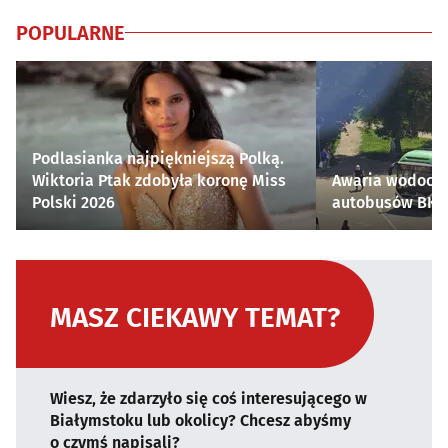
POPULARNE
Podlasianka najpiękniejszą Polką.
Wiktoria Ptak zdobyła koronę Miss
Awaria wodocią
Polski 2026
autobusów BKM 
MASZ CIEKAWY TEMAT?
Wiesz, że zdarzyło się coś interesującego w
Białymstoku lub okolicy? Chcesz abyśmy
o czymś napisali?