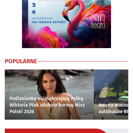
POPULARNE
Podlasianka najpiękniejszą Polką.
Wiktoria Ptak zdobyła koronę Miss
Awaria wodocią
Polski 2026
autobusów BKM 