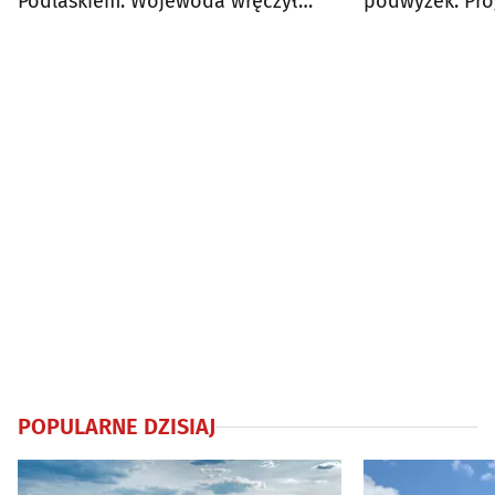
Podlaskiem. Wojewoda wręczył
podwyżek. Pr
powołania
przedłużony
POPULARNE DZISIAJ