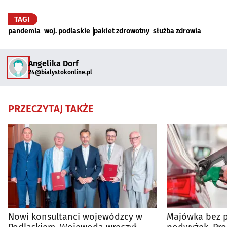
TAGI
pandemia
woj. podlaskie
pakiet zdrowotny
służba zdrowia
Angelika Dorf
24@bialystokonline.pl
PRZECZYTAJ TAKŻE
Nowi konsultanci wojewódzcy w
Majówka bez 