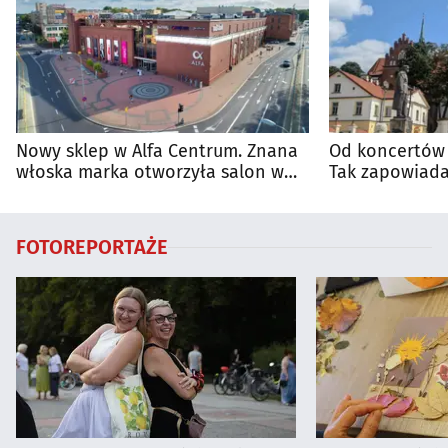
Nowy sklep w Alfa Centrum. Znana
Od koncertów 
włoska marka otworzyła salon w
Tak zapowiada
Białymstoku
regionie
FOTOREPORTAŻE