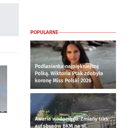
POPULARNE
Podlasianka najpiękniejszą
Polką. Wiktoria Ptak zdobyła
koronę Miss Polski 2026
Awaria wodociągu. Zmiany tras
autobusów BKM na ul.