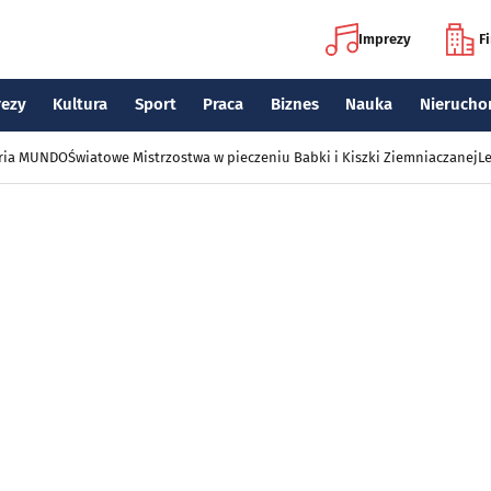
Imprezy
F
rezy
Kultura
Sport
Praca
Biznes
Nauka
Nierucho
eria MUNDO
Światowe Mistrzostwa w pieczeniu Babki i Kiszki Ziemniaczanej
Le