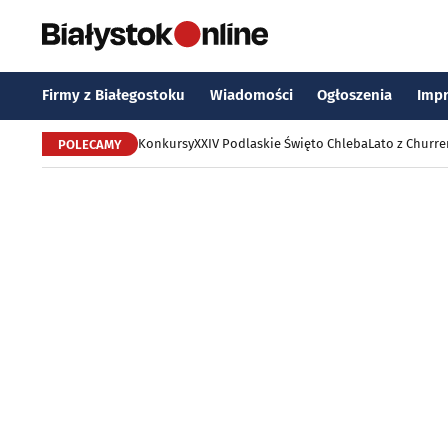
Firmy z Białegostoku
Wiadomości
Ogłoszenia
Imp
Konkursy
XXIV Podlaskie Święto Chleba
Lato z Churr
POLECAMY