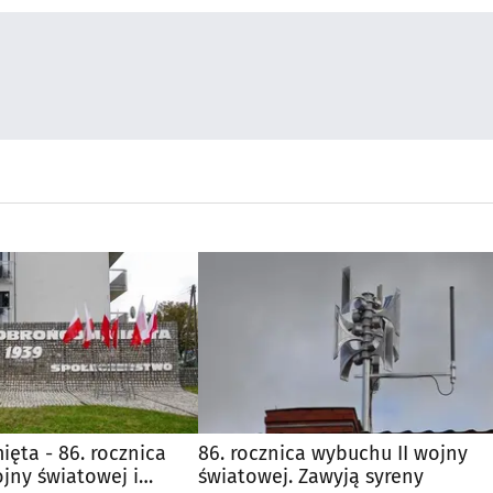
ięta - 86. rocznica
86. rocznica wybuchu II wojny
jny światowej i
światowej. Zawyją syreny