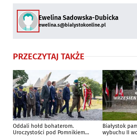
Ewelina Sadowska-Dubicka
ewelina.s@bialystokonline.pl
PRZECZYTAJ TAKŻE
Oddali hołd bohaterom.
Białystok pam
Uroczystości pod Pomnikiem
wybuchu II wo