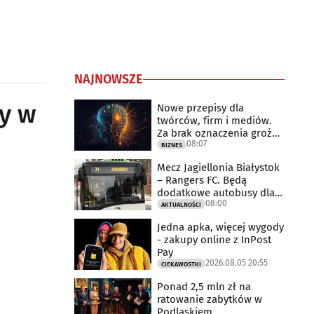
NAJNOWSZE
dy w
Nowe przepisy dla
twórców, firm i mediów.
Za brak oznaczenia grożą
08:07
milionowe
BIZNES
Mecz Jagiellonia Białystok
– Rangers FC. Będą
dodatkowe autobusy dla
08:00
kibiców
AKTUALNOŚCI
Jedna apka, więcej wygody
- zakupy online z InPost
Pay
2026.08.05 20:55
CIEKAWOSTKI
Ponad 2,5 mln zł na
ratowanie zabytków w
Podlaskiem