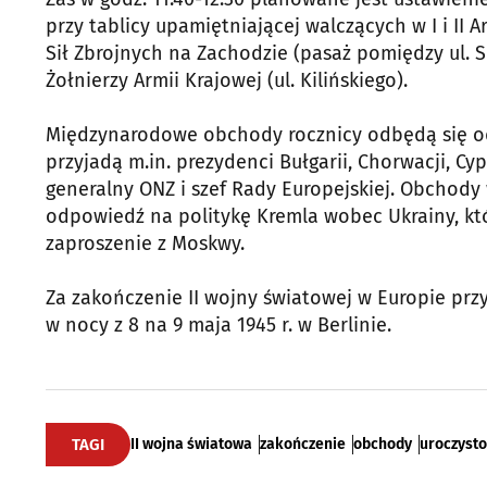
przy tablicy upamiętniającej walczących w I i II 
Sił Zbrojnych na Zachodzie (pasaż pomiędzy ul. 
Żołnierzy Armii Krajowej (ul. Kilińskiego).
Międzynarodowe obchody rocznicy odbędą się oddz
przyjadą m.in. prezydenci Bułgarii, Chorwacji, Cyp
generalny ONZ i szef Rady Europejskiej. Obchody 
odpowiedź na politykę Kremla wobec Ukrainy, kt
zaproszenie z Moskwy.
Za zakończenie II wojny światowej w Europie przy
w nocy z 8 na 9 maja 1945 r. w Berlinie.
TAGI
II wojna światowa
zakończenie
obchody
uroczysto