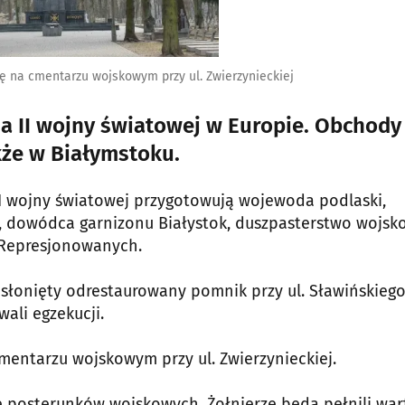
ę na cmentarzu wojskowym przy ul. Zwierzynieckiej
ia II wojny światowej w Europie. Obchody
kże w Białymstoku.
I wojny światowej przygotowują wojewoda podlaski,
, dowódca garnizonu Białystok, duszpasterstwo wojsk
 Represjonowanych.
dsłonięty odrestaurowany pomnik przy ul. Sławińskiego
ali egzekucji.
mentarzu wojskowym przy ul. Zwierzynieckiej.
ie posterunków wojskowych. Żołnierze będą pełnili war