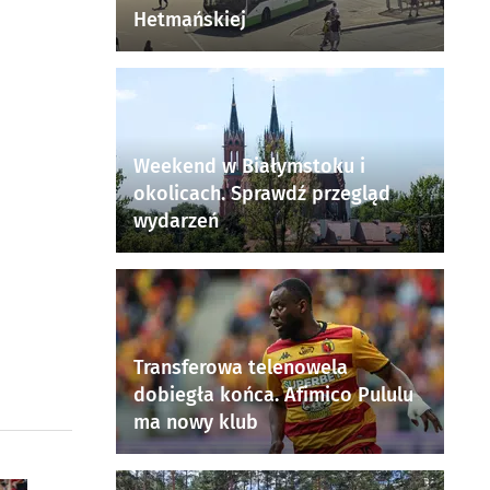
Hetmańskiej
Weekend w Białymstoku i
okolicach. Sprawdź przegląd
wydarzeń
Transferowa telenowela
dobiegła końca. Afimico Pululu
ma nowy klub