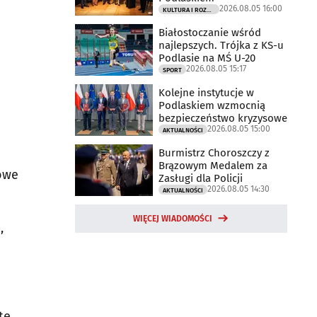
2026.08.05 16:00
KULTURA I ROZRYWKA
Białostoczanie wśród
najlepszych. Trójka z KS-u
Podlasie na MŚ U-20
2026.08.05 15:17
SPORT
Kolejne instytucje w
Podlaskiem wzmocnią
bezpieczeństwo kryzysowe
2026.08.05 15:00
AKTUALNOŚCI
Burmistrz Choroszczy z
Brązowym Medalem za
owe
Zasługi dla Policji
2026.08.05 14:30
AKTUALNOŚCI
WIĘCEJ WIADOMOŚCI
,
tę