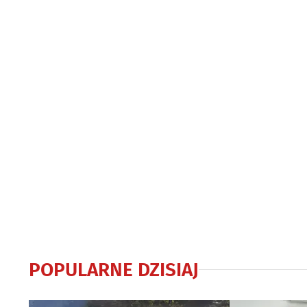
Obrońców Białegostoku
obrony miast
POPULARNE DZISIAJ