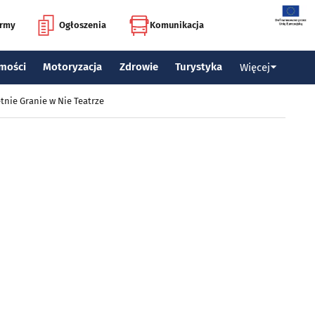
irmy
Ogłoszenia
Komunikacja
mości
Motoryzacja
Zdrowie
Turystyka
Więcej
tnie Granie w Nie Teatrze