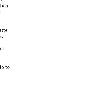
skich
u
atte
arz
na
ło to