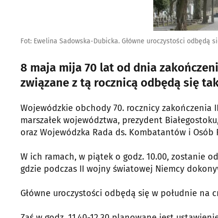
Fot: Ewelina Sadowska-Dubicka. Główne uroczystości odbędą si
8 maja mija 70 lat od dnia zakończen
związane z tą rocznicą odbędą się ta
Wojewódzkie obchody 70. rocznicy zakończenia I
marszałek województwa, prezydent Białegostoku
oraz Wojewódzka Rada ds. Kombatantów i Osób
W ich ramach, w piątek o godz. 10.00, zostanie o
gdzie podczas II wojny światowej Niemcy dokonyw
Główne uroczystości odbędą się w południe na c
Zaś w godz. 11.40-12.30 planowane jest ustawien