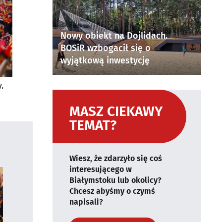
Nowy obiekt na Dojlidach.
BOSiR wzbogacił się o
wyjątkową inwestycję
.
MASZ CIEKAWY
TEMAT?
Wiesz, że zdarzyło się coś
interesującego w
Białymstoku lub okolicy?
Chcesz abyśmy o czymś
napisali?