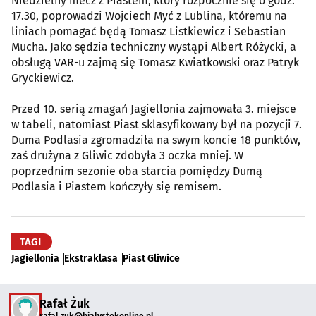
Niedzielny mecz z Piastem, który rozpocznie się o godz.
17.30, poprowadzi Wojciech Myć z Lublina, któremu na
liniach pomagać będą Tomasz Listkiewicz i Sebastian
Mucha. Jako sędzia techniczny wystąpi Albert Różycki, a
obsługą VAR-u zajmą się Tomasz Kwiatkowski oraz Patryk
Gryckiewicz.
Przed 10. serią zmagań Jagiellonia zajmowała 3. miejsce
w tabeli, natomiast Piast sklasyfikowany był na pozycji 7.
Duma Podlasia zgromadziła na swym koncie 18 punktów,
zaś drużyna z Gliwic zdobyła 3 oczka mniej. W
poprzednim sezonie oba starcia pomiędzy Dumą
Podlasia i Piastem kończyły się remisem.
TAGI
Jagiellonia
Ekstraklasa
Piast Gliwice
Rafał Żuk
rafal.zuk@bialystokonline.pl