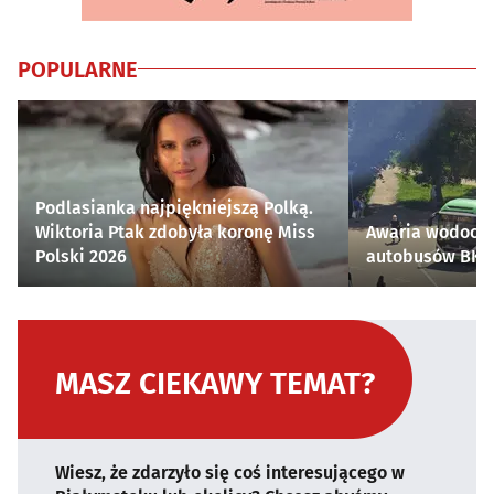
POPULARNE
Podlasianka najpiękniejszą Polką.
Wiktoria Ptak zdobyła koronę Miss
Awaria wodocią
Polski 2026
autobusów BKM 
MASZ CIEKAWY TEMAT?
Wiesz, że zdarzyło się coś interesującego w