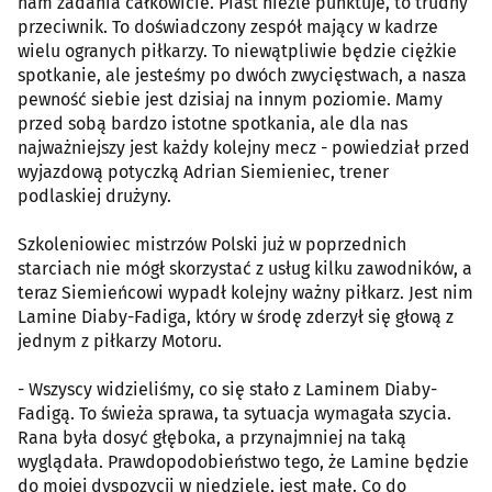
nam zadania całkowicie. Piast nieźle punktuje, to trudny
przeciwnik. To doświadczony zespół mający w kadrze
wielu ogranych piłkarzy. To niewątpliwie będzie ciężkie
spotkanie, ale jesteśmy po dwóch zwycięstwach, a nasza
pewność siebie jest dzisiaj na innym poziomie. Mamy
przed sobą bardzo istotne spotkania, ale dla nas
najważniejszy jest każdy kolejny mecz - powiedział przed
wyjazdową potyczką Adrian Siemieniec, trener
podlaskiej drużyny.
Szkoleniowiec mistrzów Polski już w poprzednich
starciach nie mógł skorzystać z usług kilku zawodników, a
teraz Siemieńcowi wypadł kolejny ważny piłkarz. Jest nim
Lamine Diaby-Fadiga, który w środę zderzył się głową z
jednym z piłkarzy Motoru.
- Wszyscy widzieliśmy, co się stało z Laminem Diaby-
Fadigą. To świeża sprawa, ta sytuacja wymagała szycia.
Rana była dosyć głęboka, a przynajmniej na taką
wyglądała. Prawdopodobieństwo tego, że Lamine będzie
do mojej dyspozycji w niedzielę, jest małe. Co do