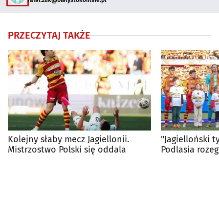
PRZECZYTAJ TAKŻE
Kolejny słaby mecz Jagiellonii.
"Jagielloński 
Mistrzostwo Polski się oddala
Podlasia roze
mecze w osie