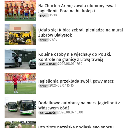
Na Chorten Arenę zawita ulubiony rywal
Jagiellonii. Pora na hit kolejki
15:18
SPORT
Udało się! Kibice zebrali pieniądze na mural
Żubrów Białystok
09:16
SPORT
Kolejne osoby nie wjechały do Polski.
Kontrole na granicy z Litwą trwają
2026.08.07 17:30
AKTUALNOŚCI
Jagiellonia przekłada swój ligowy mecz
2026.08.07 15:15
SPORT
Dodatkowe autobusy na mecz Jagiellonii z
Widzewem Łódź
2026.08.07 15:00
AKTUALNOŚCI
Oto złote nazwiska podlaskiego sportu.