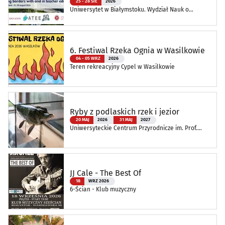
25 - 28 SIE
2026
Uniwersytet w Białymstoku. Wydział Nauk o
Edukacji
6. Festiwal Rzeka Ognia w Wasilkowie
04 - 05 WRZ
2026
Teren rekreacyjny Cypel w Wasilkowie
Ryby z podlaskich rzek i jezior
20 MAJ
2026
31 MAJ
2027
Uniwersyteckie Centrum Przyrodnicze im. Prof.
Andrzeja Myrchy
JJ Cale - The Best Of
18
WRZ 2026
6-Ścian - Klub muzyczny