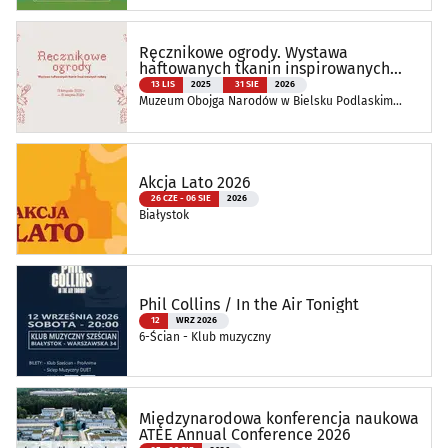
Ręcznikowe ogrody. Wystawa
haftowanych tkanin inspirowanych
naturą
13 LIS
2025
31 SIE
2026
Muzeum Obojga Narodów w Bielsku Podlaskim
Oddział Muzeum Podlaskiego w Białymstoku
Akcja Lato 2026
26 CZE - 06 SIE
2026
Białystok
Phil Collins / In the Air Tonight
12
WRZ 2026
6-Ścian - Klub muzyczny
Międzynarodowa konferencja naukowa
ATEE Annual Conference 2026