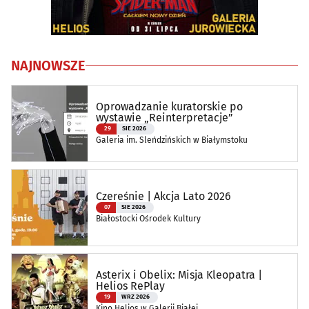
NAJNOWSZE
Oprowadzanie kuratorskie po
wystawie „Reinterpretacje”
29
SIE 2026
Galeria im. Sleńdzińskich w Białymstoku
Czereśnie | Akcja Lato 2026
07
SIE 2026
Białostocki Ośrodek Kultury
Asterix i Obelix: Misja Kleopatra |
Helios RePlay
19
WRZ 2026
Kino Helios w Galerii Białej