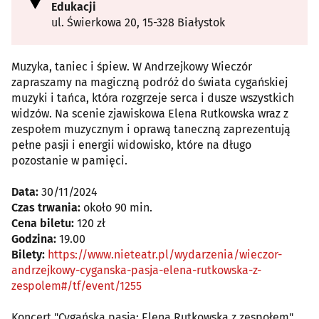
Edukacji
ul. Świerkowa 20, 15-328 Białystok
Muzyka, taniec i śpiew. W Andrzejkowy Wieczór
zapraszamy na magiczną podróż do świata cygańskiej
muzyki i tańca, która rozgrzeje serca i dusze wszystkich
widzów. Na scenie zjawiskowa Elena Rutkowska wraz z
zespołem muzycznym i oprawą taneczną zaprezentują
pełne pasji i energii widowisko, które na długo
pozostanie w pamięci.
Data:
30/11/2024
Czas trwania:
około 90 min.
Cena biletu:
120 zł
Godzina:
19.00
Bilety:
https://www.nieteatr.pl/wydarzenia/wieczor-
andrzejkowy-cyganska-pasja-elena-rutkowska-z-
zespolem#/tf/event/1255
Koncert "Cygańska pasja: Elena Rutkowska z zespołem"