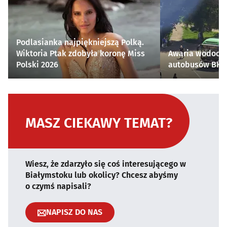
Podlasianka najpiękniejszą Polką.
Wiktoria Ptak zdobyła koronę Miss
Awaria wodocią
Polski 2026
autobusów BKM 
MASZ CIEKAWY TEMAT?
Wiesz, że zdarzyło się coś interesującego w
Białymstoku lub okolicy? Chcesz abyśmy
o czymś napisali?
NAPISZ DO NAS