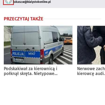
lukasz.w@bialystokonline.pl
PRZECZYTAJ TAKŻE
Podskakiwał za kierownicą i
Nerwowe zach
połknął skręta. Nietypowe
kierowcę audi. 
zatrzymanie w Białymstoku
narkotyki