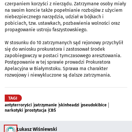
czerpaniem korzyści z nierządu. Zatrzymane osoby miały
na swoim koncie także popełnianie rozbojów z użyciem
niebezpiecznego narzędzia, udział w bójkach i
pobiciach, tzw. ustawkach, pozbawienia wolności oraz
propagowanie ustroju faszystowskiego.
W stosunku do 10 zatrzymanych sąd rejonowy przychylił
się do wniosku prokuratora i zastosował środek
zapobiegawczy w postaci tymczasowego aresztowania.
Postępowanie w tej sprawie prowadzi Prokuratora
Apelacyjna w Białymstoku. Sprawa ma charakter
rozwojowy i niewykluczone są dalsze zatrzymania.
TAGI
antyterroryści
zatrzymanie
skinheadzi
pseudokibice
narkotyki
prostytucja
CBŚ
Łukasz Wiśniewski