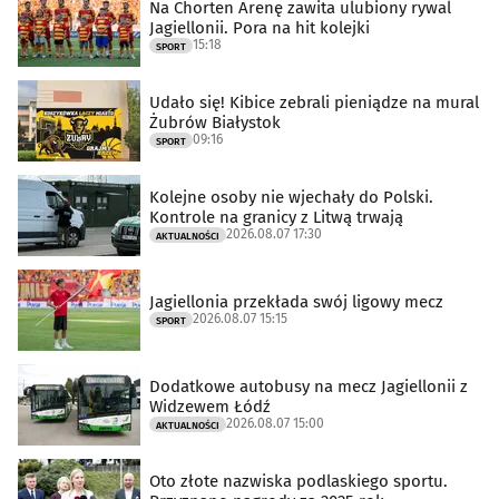
Na Chorten Arenę zawita ulubiony rywal
Jagiellonii. Pora na hit kolejki
15:18
SPORT
Udało się! Kibice zebrali pieniądze na mural
Żubrów Białystok
09:16
SPORT
Kolejne osoby nie wjechały do Polski.
Kontrole na granicy z Litwą trwają
2026.08.07 17:30
AKTUALNOŚCI
Jagiellonia przekłada swój ligowy mecz
2026.08.07 15:15
SPORT
Dodatkowe autobusy na mecz Jagiellonii z
Widzewem Łódź
2026.08.07 15:00
AKTUALNOŚCI
Oto złote nazwiska podlaskiego sportu.