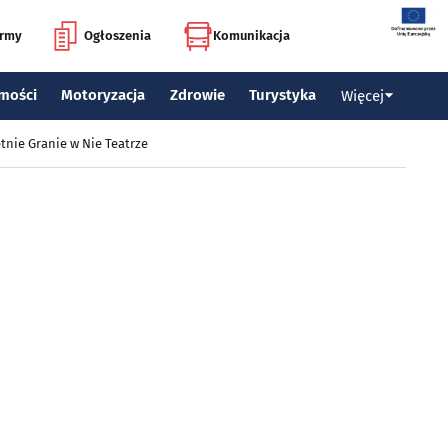
irmy
Ogłoszenia
Komunikacja
mości
Motoryzacja
Zdrowie
Turystyka
Więcej
tnie Granie w Nie Teatrze