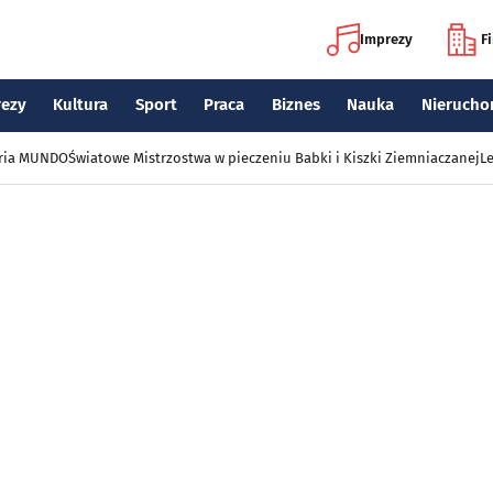
Imprezy
F
rezy
Kultura
Sport
Praca
Biznes
Nauka
Nierucho
eria MUNDO
Światowe Mistrzostwa w pieczeniu Babki i Kiszki Ziemniaczanej
Le