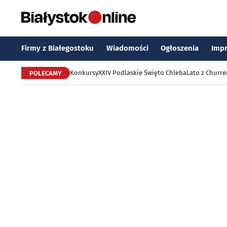
Firmy z Białegostoku
Wiadomości
Ogłoszenia
Imp
Konkursy
XXIV Podlaskie Święto Chleba
Lato z Churr
POLECAMY