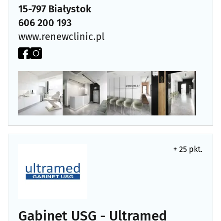
15-797 Białystok
606 200 193
Dermatologia
(25)
www.renewclinic.pl
Diabetologia
(11)
Diagnostyka obrazowa
(23)
Dietetyka, zdrowa żywność
(26)
Endokrynologia
(16)
+ 25 pkt.
Farmaceutyka - hurt
(5)
Foniatria
(9)
Gastroenterologia
(8)
Gabinet USG - Ultramed