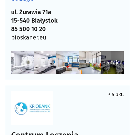
Psychiatria, psychologia, psychoterapia
(82)
ul. Żurawia 71a
15-540 Białystok
Rehabilitacja, fizjoterapia
(77)
85 500 10 20
bioskaner.eu
Reumatologia
(11)
Sklepy zielarsko-medyczne
(13)
+ 4 zdjęć
Stomatologia
(182)
Szkoły rodzenia
(5)
+ 5 pkt.
Szpitale
(8)
Urologia
(10)
Wenerologia
(1)