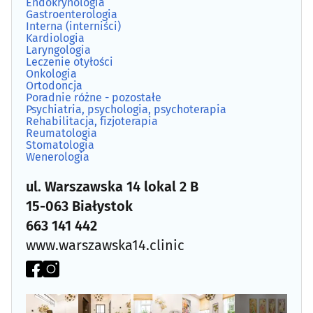
Endokrynologia
Gastroenterologia
Medyczna aparatura i materiały
(16)
Interna (interniści)
Kardiologia
Laryngologia
Medyczny i rehabilitacyjny sprzęt
(35)
Leczenie otyłości
Onkologia
Ortodoncja
Nefrologia
(5)
Poradnie różne - pozostałe
Psychiatria, psychologia, psychoterapia
Rehabilitacja, fizjoterapia
Neurochirurgia
(4)
Reumatologia
Stomatologia
Wenerologia
Neurologia
(21)
ul. Warszawska 14 lokal 2 B
Okulistyka
(30)
15-063 Białystok
663 141 442
Onkologia
(11)
www.warszawska14.clinic
Ortodoncja
(17)
Ortopedia
(19)