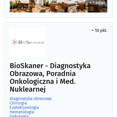
+ 1 zdjęć
Osteopatia
(2)
Pediatria
(10)
+ 10 pkt.
Podstawowa opieka zdrowotna
(69)
Poradnictwo Psychologiczno-Pedagogiczne dla dzieci i
młodzieży
(14)
BioSkaner - Diagnostyka
Poradnie noworodków i wcześniaków
(6)
Obrazowa, Poradnia
Onkologiczna i Med.
Poradnie różne - pozostałe
(45)
Nuklearnej
Preluksacja
(2)
Diagnostyka obrazowa
Chirurgia
Endokrynologia
Protetyczne usługi
(53)
Hematologia
Onkologia