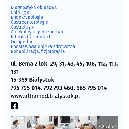
Gastrologia
(8)
Diagnostyka obrazowa
Chirurgia
Endokrynologia
Genetyka
(3)
Gastroenterologia
Gastrologia
Ginekologia, położnictwo
Ginekologia, położnictwo
(46)
Interna (interniści)
Ortopedia
Podstawowa opieka zdrowotna
Hematologia
(6)
Rehabilitacja, fizjoterapia
Hepatologia
(7)
ul. Bema 2 lok. 29, 31, 43, 45, 106, 112, 113,
131
Implantologia
(15)
15-369 Białystok
795 795 014, 792 793 460, 665 795 014
Interna (interniści)
(13)
www.ultramed.bialystok.pl
Kardiologia
(14)
Laboratoria analityczne
(11)
+ 8 zdjęć