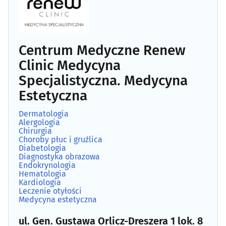
Angiologia
(5)
Apteki
(92)
Centrum Medyczne Renew
Clinic Medycyna
Audiologia
(5)
Specjalistyczna. Medycyna
Estetyczna
Chirurgia
(47)
Dermatologia
Alergologia
Chirurgia dziecięca
(4)
Chirurgia
Choroby płuc i gruźlica
Diabetologia
Chirurgia plastyczna
(3)
Diagnostyka obrazowa
Endokrynologia
Hematologia
Choroby piersi
(6)
Kardiologia
Leczenie otyłości
Medycyna estetyczna
Choroby płuc i gruźlica
(5)
ul. Gen. Gustawa Orlicz-Dreszera 1 lok. 8
Choroby zakaźne
(5)