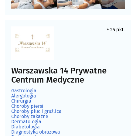
Laryngologia
(34)
Leczenie bólu
(21)
+ 25 pkt.
Leczenie niepłodności
(3)
Leczenie otyłości
(4)
Leczenie uzależnień
(11)
Warszawska 14 Prywatne
Centrum Medyczne
Logopedia
(25)
Gastrologia
Alergologia
Medycyna estetyczna
(39)
Chirurgia
Choroby piersi
Choroby płuc i gruźlica
Medycyna naturalna
(30)
Choroby zakaźne
Dermatologia
Diabetologia
Medycyna pracy
(12)
Diagnostyka obrazowa