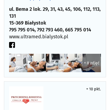
ul. Bema 2 lok. 29, 31, 43, 45, 106, 112, 113,
Osteopatia
(2)
131
15-369 Białystok
Pediatria
(10)
795 795 014, 792 793 460, 665 795 014
Podstawowa opieka zdrowotna
(69)
www.ultramed.bialystok.pl
Poradnictwo Psychologiczno-Pedagogiczne dla dzieci i
młodzieży
(14)
+ 8 zdjęć
Poradnie noworodków i wcześniaków
(6)
Poradnie różne - pozostałe
(45)
+ 10 pkt.
Preluksacja
(2)
Protetyczne usługi
(53)