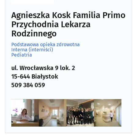
Psychiatria, psychologia, psychoterapia
(82)
Agnieszka Kosk Familia Primo
Rehabilitacja, fizjoterapia
(77)
Przychodnia Lekarza
Rodzinnego
Reumatologia
(11)
Podstawowa opieka zdrowotna
Interna (interniści)
Sklepy zielarsko-medyczne
(13)
Pediatria
ul. Wrocławska 9 lok. 2
Stomatologia
(182)
15-644 Białystok
509 384 059
Szkoły rodzenia
(5)
Szpitale
(8)
Urologia
(10)
Wenerologia
(1)