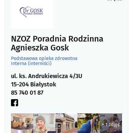
Gastrologia
(8)
Genetyka
(3)
Ginekologia, położnictwo
(46)
NZOZ Poradnia Rodzinna
Agnieszka Gosk
Hematologia
(6)
Podstawowa opieka zdrowotna
Interna (interniści)
Hepatologia
(7)
ul. ks. Andrukiewicza 4/3U
Implantologia
(15)
15-204 Białystok
85 740 01 87
Interna (interniści)
(13)
Kardiologia
(14)
Laboratoria analityczne
(11)
+ 1 zdjęć