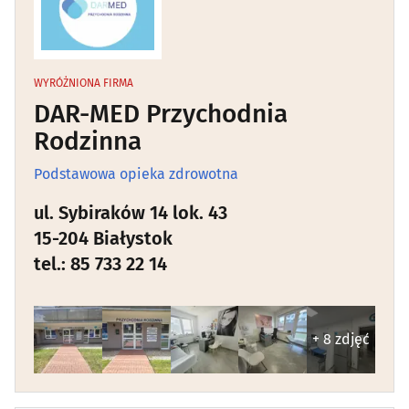
Angiologia
(5)
Apteki
(92)
WYRÓŻNIONA FIRMA
DAR-MED Przychodnia
Audiologia
(5)
Rodzinna
Podstawowa opieka zdrowotna
Chirurgia
(47)
ul. Sybiraków 14 lok. 43
Chirurgia dziecięca
(4)
15-204 Białystok
tel.: 85 733 22 14
Chirurgia plastyczna
(3)
Choroby piersi
(6)
+ 8 zdjęć
Choroby płuc i gruźlica
(5)
Choroby zakaźne
(5)