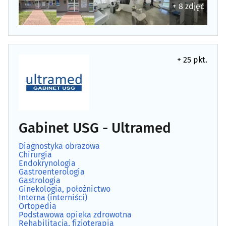
+ 8 zdjęć
Medyczna aparatura i materiały
(16)
Medyczny i rehabilitacyjny sprzęt
(35)
+ 25 pkt.
Nefrologia
(5)
Neurochirurgia
(4)
Neurologia
(21)
Gabinet USG - Ultramed
Okulistyka
(30)
Diagnostyka obrazowa
Chirurgia
Endokrynologia
Onkologia
(11)
Gastroenterologia
Gastrologia
Ginekologia, położnictwo
Ortodoncja
(17)
Interna (interniści)
Ortopedia
Podstawowa opieka zdrowotna
Ortopedia
(19)
Rehabilitacja, fizjoterapia