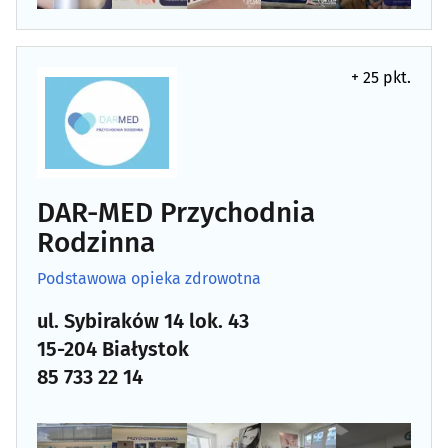
Laryngologia
(34)
Leczenie bólu
(21)
+ 25 pkt.
Leczenie niepłodności
(3)
Leczenie otyłości
(4)
DAR-MED Przychodnia
Leczenie uzależnień
(11)
Rodzinna
Logopedia
(25)
Podstawowa opieka zdrowotna
ul. Sybiraków 14 lok. 43
Medycyna estetyczna
(39)
15-204 Białystok
85 733 22 14
Medycyna naturalna
(30)
Medycyna pracy
(12)