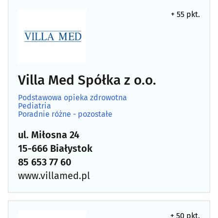
+ 55 pkt.
Dermatologia
(25)
Diabetologia
(11)
Diagnostyka obrazowa
(23)
Villa Med Spółka z o.o.
Podstawowa opieka zdrowotna
Dietetyka, zdrowa żywność
(26)
Pediatria
Poradnie różne - pozostałe
Endokrynologia
(16)
ul. Miłosna 24
15-666 Białystok
Farmaceutyka - hurt
(5)
85 653 77 60
Foniatria
(9)
www.villamed.pl
Gastroenterologia
(8)
+ 50 pkt.