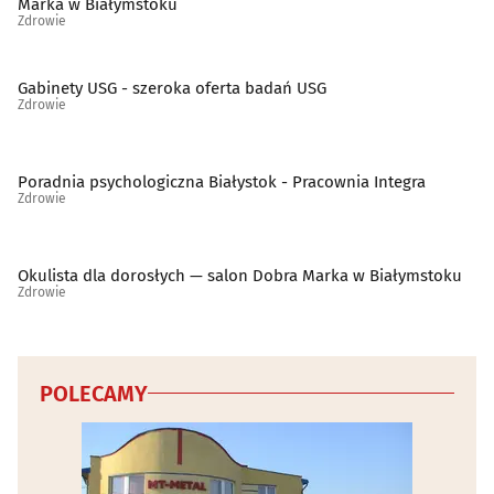
Marka w Białymstoku
Laboratoria analityczne
(11)
Zdrowie
Laryngologia
(34)
Gabinety USG - szeroka oferta badań USG
Zdrowie
Leczenie bólu
(21)
Leczenie niepłodności
(3)
Poradnia psychologiczna Białystok - Pracownia Integra
Zdrowie
Leczenie otyłości
(4)
Okulista dla dorosłych — salon Dobra Marka w Białymstoku
Leczenie uzależnień
(11)
Zdrowie
Logopedia
(25)
POLECAMY
Medycyna estetyczna
(39)
Medycyna naturalna
(30)