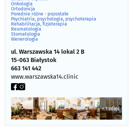
Onkologia
Ortodoncja
Choroby zakaźne
(5)
Poradnie różne - pozostałe
Psychiatria, psychologia, psychoterapia
Rehabilitacja, fizjoterapia
Dermatologia
(25)
Reumatologia
Stomatologia
Wenerologia
Diabetologia
(11)
ul. Warszawska 14 lokal 2 B
Diagnostyka obrazowa
(23)
15-063 Białystok
663 141 442
Dietetyka, zdrowa żywność
(26)
www.warszawska14.clinic
Endokrynologia
(16)
Farmaceutyka - hurt
(5)
+ 1 zdjęć
Foniatria
(9)
Gastroenterologia
(8)