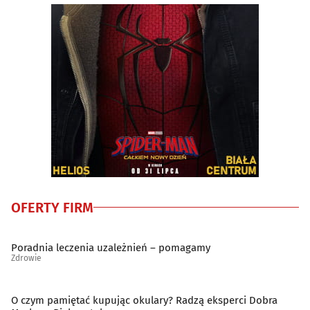
Gastrologia
(8)
Genetyka
(3)
Ginekologia, położnictwo
(46)
Hematologia
(6)
Hepatologia
(7)
OFERTY FIRM
Implantologia
(15)
Interna (interniści)
(13)
Poradnia leczenia uzależnień – pomagamy
Zdrowie
Kardiologia
(14)
O czym pamiętać kupując okulary? Radzą eksperci Dobra