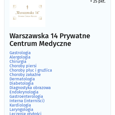
+ 25 pkt.
Ambulatoria
(8)
Angiologia
(5)
Apteki
(92)
Warszawska 14 Prywatne
Centrum Medyczne
Audiologia
(5)
Gastrologia
Alergologia
Chirurgia
(47)
Chirurgia
Choroby piersi
Choroby płuc i gruźlica
Chirurgia dziecięca
(4)
Choroby zakaźne
Dermatologia
Diabetologia
Chirurgia plastyczna
(3)
Diagnostyka obrazowa
Endokrynologia
Gastroenterologia
Choroby piersi
(6)
Interna (interniści)
Kardiologia
Laryngologia
Choroby płuc i gruźlica
(5)
Leczenie otyłości