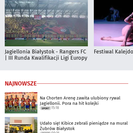
Jagiellonia Białystok - Rangers FC
Festiwal Kalejdo
| III Runda Kwalifikacji Ligi Europy
NAJNOWSZE
Na Chorten Arenę zawita ulubiony rywal
Jagiellonii. Pora na hit kolejki
15:18
SPORT
Udało się! Kibice zebrali pieniądze na mural
Żubrów Białystok
09:16