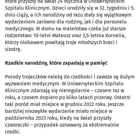
które przyszły na świat 24 stycznia w Uniwersyteckim
Szpitalu Klinicznym. Dzieci urodziły się w 32. tygodniu i 5.
dniu ciąży, a ich narodziny od razu stały się wyjątkowym
wydarzeniem zarówno dla rodziny, jak i dla personelu
medycznego. W domu na maleństwa czeka już starsze
rodzeństwo: 10-letni Mateusz oraz 3,5-letnia Kornelia,
którzy niebawem powitają troje młodszych braci i
siostrę.
Rzadkie narodziny, które zapadają w pamięć
Porody trojaczków należą do rzadkości i zawsze są dużym
wyzwaniem medycznym. W Uniwersyteckim Szpitalu
Klinicznym zdarzają się nieregularnie – czasem raz w
roku, a czasem dopiero po kilku latach przerwy. Ostatni
taki poród miał miejsce w grudniu 2022 roku. Jeszcze
bardziej niezwykłe wydarzenie miało miejsce w
październiku 2023 roku, kiedy na świat przyszły
czworaczki – przypadek uznawany za ekstremalnie
rzadki.