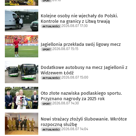
SPORT
Kolejne osoby nie wjechały do Polski.
Kontrole na granicy z Litwą trwają
2026.08.07 17:30
AKTUALNOŚCI
Jagiellonia przekłada swój ligowy mecz
2026.08.07 15:15
SPORT
Dodatkowe autobusy na mecz Jagiellonii z
Widzewem Łódź
2026.08.07 15:00
AKTUALNOŚCI
Oto złote nazwiska podlaskiego sportu.
Przyznano nagrody za 2025 rok
2026.08.07 14:30
SPORT
Nowi strażacy złożyli ślubowanie. Wkrótce
rozpoczną służbę
2026.08.07 14:04
AKTUALNOŚCI