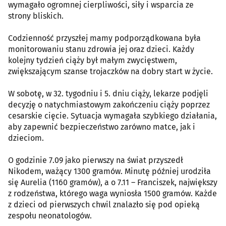
wymagało ogromnej cierpliwości, siły i wsparcia ze
strony bliskich.
Codzienność przyszłej mamy podporządkowana była
monitorowaniu stanu zdrowia jej oraz dzieci. Każdy
kolejny tydzień ciąży był małym zwycięstwem,
zwiększającym szanse trojaczków na dobry start w życie.
W sobotę, w 32. tygodniu i 5. dniu ciąży, lekarze podjęli
decyzję o natychmiastowym zakończeniu ciąży poprzez
cesarskie cięcie. Sytuacja wymagała szybkiego działania,
aby zapewnić bezpieczeństwo zarówno matce, jak i
dzieciom.
O godzinie 7.09 jako pierwszy na świat przyszedł
Nikodem, ważący 1300 gramów. Minutę później urodziła
się Aurelia (1160 gramów), a o 7.11 – Franciszek, największy
z rodzeństwa, którego waga wyniosła 1500 gramów. Każde
z dzieci od pierwszych chwil znalazło się pod opieką
zespołu neonatologów.