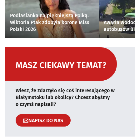
Podlasianka najpiękniejszą Polką.
Wiktoria Ptak zdobyła koronę Miss
Awaria wodocią
Polski 2026
autobusów BKM 
MASZ CIEKAWY TEMAT?
Wiesz, że zdarzyło się coś interesującego w
Białymstoku lub okolicy? Chcesz abyśmy
o czymś napisali?
NAPISZ DO NAS